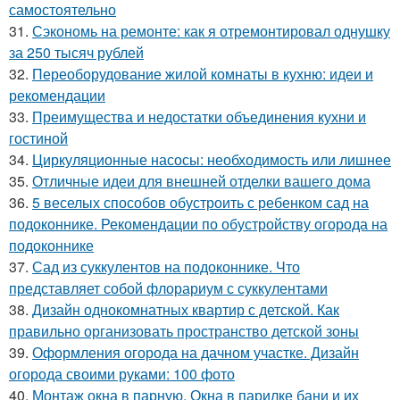
самостоятельно
31.
Сэкономь на ремонте: как я отремонтировал однушку
за 250 тысяч рублей
32.
Переоборудование жилой комнаты в кухню: идеи и
рекомендации
33.
Преимущества и недостатки объединения кухни и
гостиной
34.
Циркуляционные насосы: необходимость или лишнее
35.
Отличные идеи для внешней отделки вашего дома
36.
5 веселых способов обустроить с ребенком сад на
подоконнике. Рекомендации по обустройству огорода на
подоконнике
37.
Сад из суккулентов на подоконнике. Что
представляет собой флорариум с суккулентами
38.
Дизайн однокомнатных квартир с детской. Как
правильно организовать пространство детской зоны
39.
Оформления огорода на дачном участке. Дизайн
огорода своими руками: 100 фото
40.
Монтаж окна в парную. Окна в парилке бани и их