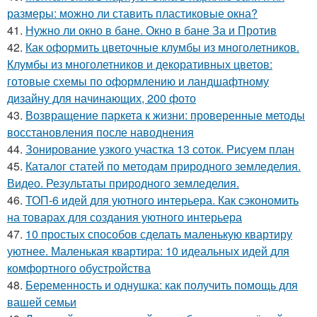
размеры: можно ли ставить пластиковые окна?
41.
Нужно ли окно в бане. Окно в бане За и Против
42.
Как оформить цветочные клумбы из многолетников.
Клумбы из многолетников и декоративных цветов:
готовые схемы по оформлению и ландшафтному
дизайну для начинающих, 200 фото
43.
Возвращение паркета к жизни: проверенные методы
восстановления после наводнения
44.
Зонирование узкого участка 13 соток. Рисуем план
45.
Каталог статей по методам природного земледелия.
Видео. Результаты природного земледелия.
46.
ТОП-6 идей для уютного интерьера. Как сэкономить
на товарах для создания уютного интерьера
47.
10 простых способов сделать маленькую квартиру
уютнее. Маленькая квартира: 10 идеальных идей для
комфортного обустройства
48.
Беременность и однушка: как получить помощь для
вашей семьи