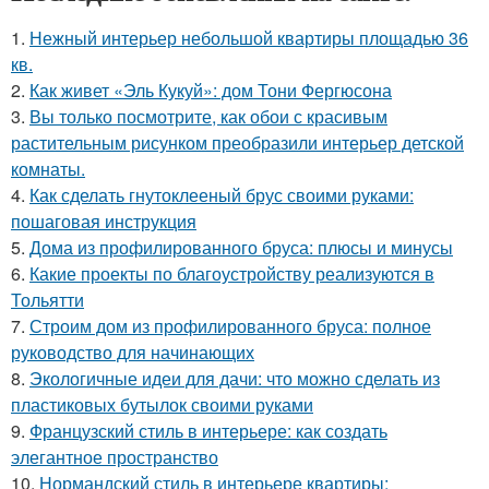
1.
Нежный интерьер небольшой квартиры площадью 36
кв.
2.
Как живет «Эль Кукуй»: дом Тони Фергюсона
3.
Вы только посмотрите, как обои с красивым
растительным рисунком преобразили интерьер детской
комнаты.
4.
Как сделать гнутоклееный брус своими руками:
пошаговая инструкция
5.
Дома из профилированного бруса: плюсы и минусы
6.
Какие проекты по благоустройству реализуются в
Тольятти
7.
Строим дом из профилированного бруса: полное
руководство для начинающих
8.
Экологичные идеи для дачи: что можно сделать из
пластиковых бутылок своими руками
9.
Французский стиль в интерьере: как создать
элегантное пространство
10.
Нормандский стиль в интерьере квартиры: