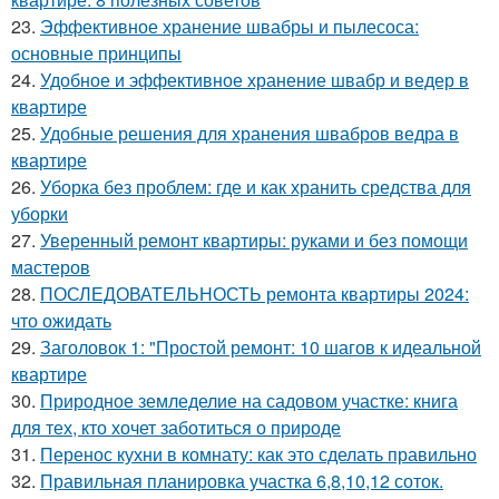
23.
Эффективное хранение швабры и пылесоса:
основные принципы
24.
Удобное и эффективное хранение швабр и ведер в
квартире
25.
Удобные решения для хранения швабров ведра в
квартире
26.
Уборка без проблем: где и как хранить средства для
уборки
27.
Уверенный ремонт квартиры: руками и без помощи
мастеров
28.
ПОСЛЕДОВАТЕЛЬНОСТЬ ремонта квартиры 2024:
что ожидать
29.
Заголовок 1: "Простой ремонт: 10 шагов к идеальной
квартире
30.
Природное земледелие на садовом участке: книга
для тех, кто хочет заботиться о природе
31.
Перенос кухни в комнату: как это сделать правильно
32.
Правильная планировка участка 6,8,10,12 соток.