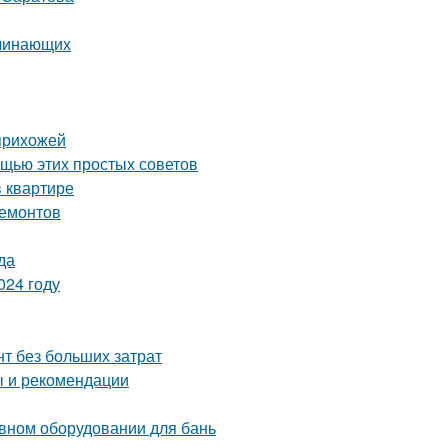
ачинающих
 прихожей
ощью этих простых советов
 квартире
ремонтов
да
024 году
т без больших затрат
ы и рекомендации
ивном оборудовании для бань