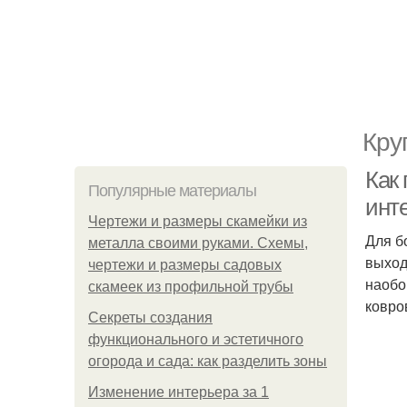
Кру
Как
Популярные материалы
инт
Чертежи и размеры скамейки из
Для б
металла своими руками. Схемы,
выход
чертежи и размеры садовых
наобо
скамеек из профильной трубы
ковро
Секреты создания
функционального и эстетичного
огорода и сада: как разделить зоны
Изменение интерьера за 1