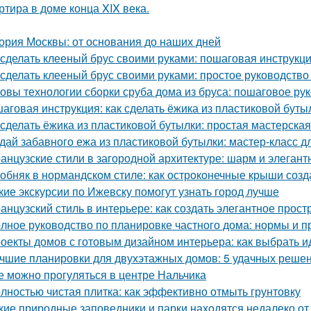
ртира в доме конца XIX века.
ория Москвы: от основания до наших дней
 сделать клееный брус своими руками: пошаговая инструкц
 сделать клееный брус своими руками: простое руководств
овы технологии сборки сруба дома из бруса: пошаговое ру
аговая инструкция: как сделать ёжика из пластиковой буты
 сделать ёжика из пластиковой бутылки: простая мастерская
дай забавного ежа из пластиковой бутылки: мастер-класс д
анцузские стили в загородной архитектуре: шарм и элегант
обняк в нормандском стиле: как остроконечные крыши созд
кие экскурсии по Ижевску помогут узнать город лучше
анцузский стиль в интерьере: как создать элегантное прост
лное руководство по планировке частного дома: нормы и п
оекты домов с готовым дизайном интерьера: как выбрать 
чшие планировки для двухэтажных домов: 5 удачных реше
е можно прогуляться в центре Нальчика
лностью чистая плитка: как эффективно отмыть грунтовку
кие природные заповедники и парки находятся недалеко о