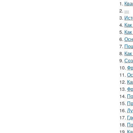
1.
Ква
2.
---
3.
Ист
4.
Как
5.
Как
6.
Осн
7.
Пош
8.
Как
9.
Соз
10.
Фр
11.
Ос
12.
Ка
13.
Фр
14.
По
15.
Пр
16.
Лу
17.
Гд
18.
По
19.
Ка