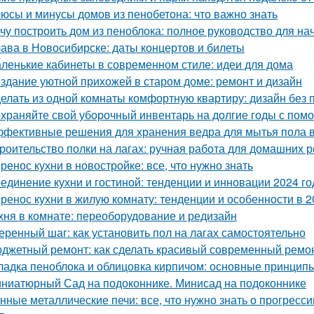
юсы и минусы домов из пенобетона: что важно знать
чу построить дом из пеноблока: полное руководство для н
ава в Новосибирске: даты концертов и билеты
ленькие кабинеты в современном стиле: идеи для дома
здание уютной прихожей в старом доме: ремонт и дизайн
елать из одной комнаты комфортную квартиру: дизайн без
храняйте свой уборочный инвентарь на долгие годы с пом
фективные решения для хранения ведра для мытья пола в
роительство полки на лагах: ручная работа для домашних 
ренос кухни в новостройке: все, что нужно знать
единение кухни и гостиной: тенденции и инновации 2024 го
ренос кухни в жилую комнату: тенденции и особенности в 2
хня в комнате: переоборудование и редизайн
еренный шаг: как установить пол на лагах самостоятельно
джетный ремонт: как сделать красивый современный ремон
ладка пеноблока и облицовка кирпичом: основные принцип
ниатюрный Сад на подоконнике. Минисад на подоконнике
нные металлические печи: все, что нужно знать о прогресс