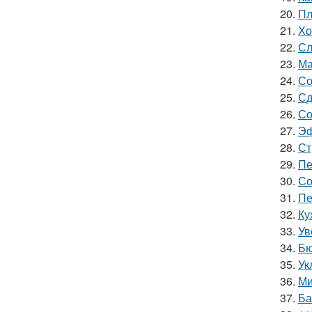
20.
Пл
21.
Хо
22.
Сл
23.
Ма
24.
Со
25.
Сд
26.
Со
27.
Эф
28.
Ст
29.
Пе
30.
Со
31.
Пе
32.
Ку
33.
Ув
34.
Бю
35.
Ук
36.
Ми
37.
Ба