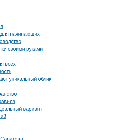
ия
о для начинающих
ководство
лки своими руками
ля всех
ность
ают уникальный облик
ранство
равила
идеальный вариант
ний
т Саратова