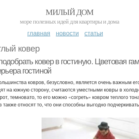
МИЛЫЙ ДОМ
море полезных идей для квартиры и дома
главная
новости
статьи
глый ковер
 подобрать ковер в гостиную. Цветовая г
ерьера гостиной
ольшинства ковров, безусловно, является очень важным его 
ят на южную сторону, считаются уместными ковры в холод
рот, темновато, то его можно «согреть» ковром теплого то
в также относят то, что они способны выгодно подчеркивать