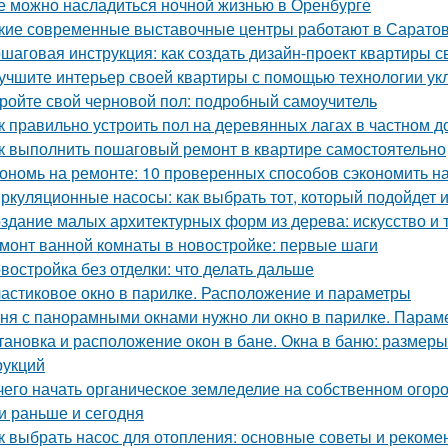
е можно насладиться ночной жизнью в Оренбурге
кие современные выставочные центры работают в Сарато
шаговая инструкция: как создать дизайн-проект квартиры с
учшите интерьер своей квартиры с помощью технологии ук
ройте свой черновой пол: подробный самоучитель
к правильно устроить пол на деревянных лагах в частном д
к выполнить пошаговый ремонт в квартире самостоятельно
ономь на ремонте: 10 проверенных способов сэкономить н
ркуляционные насосы: как выбрать тот, который подойдет 
здание малых архитектурных форм из дерева: искусство и 
монт ванной комнаты в новостройке: первые шаги
востройка без отделки: что делать дальше
астиковое окно в парилке. Расположение и параметры
ня с панорамными окнами нужно ли окно в парилке. Парам
тановка и расположение окон в бане. Окна в баню: размеры
рукций
чего начать органическое земледелие на собственном огоро
и раньше и сегодня
к выбрать насос для отопления: основные советы и рекоме