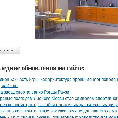
ь дальше →
ледние обновления на сайте:
дион как часть игры: как архитектура арены меняет поведе
дия 31 кв.
а звезд спорта: ранчо Ронды Раузи
гранью поля: дом Лионеля Месси стал символом спортивног
только посмотрите, как обои с красивым растительным рис
рытая или закрытая каменка: какая лучше для вашего дома
еный брус своими руками: пошаговое руководство для дом