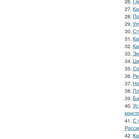
26.
Гд
27.
Ка
28.
По
29.
Ул
30.
Ст
31.
Ка
32.
Ка
33.
Эк
34.
Ци
35.
Со
36.
Ре
37.
Но
38.
Пл
39.
Ба
40.
Ус
конст
41.
С 
Росси
42.
Ка