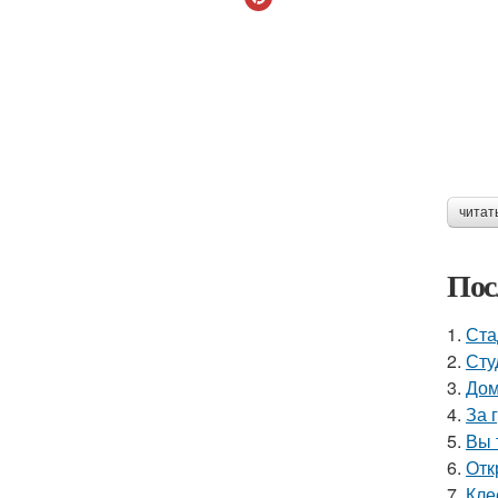
читат
Пос
1.
Ста
2.
Сту
3.
Дом
4.
За 
5.
Вы 
6.
Отк
7.
Кле