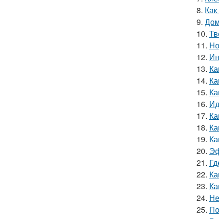
8.
Как
9.
Дом
10.
Тв
11.
Но
12.
Ин
13.
Ка
14.
Ка
15.
Ка
16.
Ид
17.
Ка
18.
Ка
19.
Ка
20.
Эф
21.
Гд
22.
Ка
23.
Ка
24.
Не
25.
По