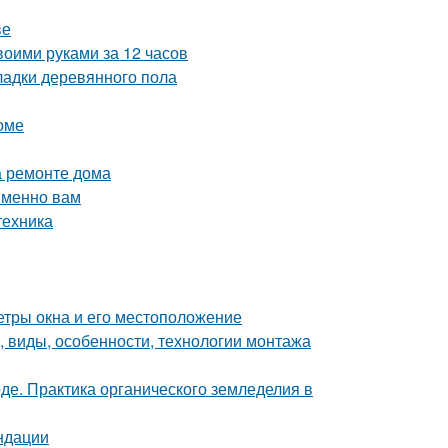
ве
воими руками за 12 часов
ладки деревянного пола
оме
а ремонте дома
именно вам
техника
етры окна и его местоположение
, виды, особенности, технологии монтажа
де. Практика органического земледелия в
ндации