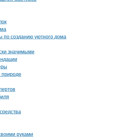
лок
ома
ты по созданию уютного дома
ски значимыми
ендации
еры
а природе
пертов
биля
 средства
 своими руками