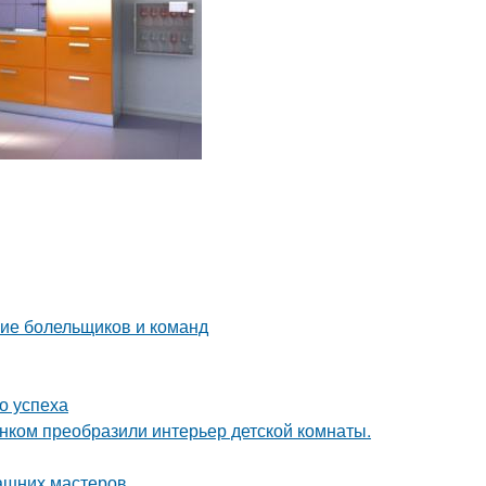
ние болельщиков и команд
о успеха
унком преобразили интерьер детской комнаты.
ашних мастеров