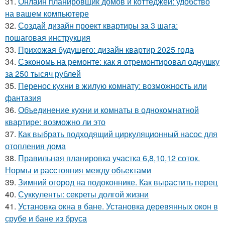
31.
Онлайн планировщик домов и коттеджей: удобство
на вашем компьютере
32.
Создай дизайн проект квартиры за 3 шага:
пошаговая инструкция
33.
Прихожая будущего: дизайн квартир 2025 года
34.
Сэкономь на ремонте: как я отремонтировал однушку
за 250 тысяч рублей
35.
Перенос кухни в жилую комнату: возможность или
фантазия
36.
Объединение кухни и комнаты в однокомнатной
квартире: возможно ли это
37.
Как выбрать подходящий циркуляционный насос для
отопления дома
38.
Правильная планировка участка 6,8,10,12 соток.
Нормы и расстояния между объектами
39.
Зимний огород на подоконнике. Как вырастить перец
40.
Суккуленты: секреты долгой жизни
41.
Установка окна в бане. Установка деревянных окон в
срубе и бане из бруса