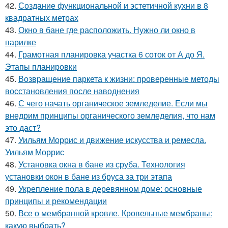
42.
Создание функциональной и эстетичной кухни в 8
квадратных метрах
43.
Окно в бане где расположить. Нужно ли окно в
парилке
44.
Грамотная планировка участка 6 соток от А до Я.
Этапы планировки
45.
Возвращение паркета к жизни: проверенные методы
восстановления после наводнения
46.
С чего начать органическое земледелие. Если мы
внедрим принципы органического земледелия, что нам
это даст?
47.
Уильям Моррис и движение искусства и ремесла.
Уильям Моррис
48.
Установка окна в бане из сруба. Технология
установки окон в бане из бруса за три этапа
49.
Укрепление пола в деревянном доме: основные
принципы и рекомендации
50.
Все о мембранной кровле. Кровельные мембраны:
какую выбрать?