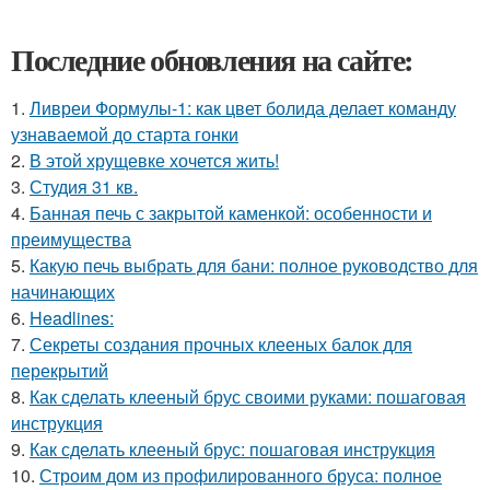
Последние обновления на сайте:
1.
Ливреи Формулы-1: как цвет болида делает команду
узнаваемой до старта гонки
2.
В этой хрущевке хочется жить!
3.
Студия 31 кв.
4.
Банная печь с закрытой каменкой: особенности и
преимущества
5.
Какую печь выбрать для бани: полное руководство для
начинающих
6.
Headlines:
7.
Секреты создания прочных клееных балок для
перекрытий
8.
Как сделать клееный брус своими руками: пошаговая
инструкция
9.
Как сделать клееный брус: пошаговая инструкция
10.
Строим дом из профилированного бруса: полное