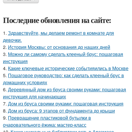
Последние обновления на сайте:
1.
Здравствуйте, мы делаем ремонт в комнате для
девочки.
2.
История Москвы: от основания до наших дней
3.
Можно ли самому сделать клееный брус: пошаговая
инструкция
4.
Какие ключевые исторические событияились в Москве
5.
Пошаговое руководство: как сделать клееный брус в
домашних условиях
6.
Деревянный дом из бруса своими руками: пошаговая
инструкция для начинающих
7.
Дом из бруса своими руками: пошаговая инструкция
8.
Дом из бруса: 9 этапов от фундамента до крыши
9.
Превращение пластиковой бутылки в
очаровательного ёжика: мастер-класс
10.
Какие уникальные библиотеки есть в Арзамасе