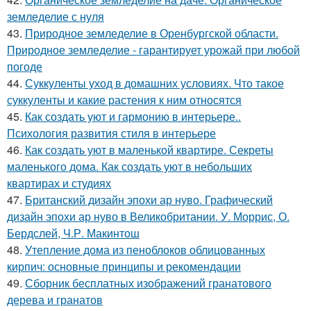
земледелие с нуля
43.
Природное земледелие в Оренбургской области.
Природное земледелие - гарантирует урожай при любой
погоде
44.
Суккуленты уход в домашних условиях. Что такое
суккуленты и какие растения к ним относятся
45.
Как создать уют и гармонию в интерьере..
Психология развития стиля в интерьере
46.
Как создать уют в маленькой квартире. Секреты
маленького дома. Как создать уют в небольших
квартирах и студиях
47.
Британский дизайн эпохи ар нуво. Графический
дизайн эпохи ар нуво в Великобритании. У. Моррис, О.
Бердслей, Ч.Р. Макинтош
48.
Утепление дома из пеноблоков облицованных
кирпич: основные принципы и рекомендации
49.
Сборник бесплатных изображений гранатового
дерева и гранатов