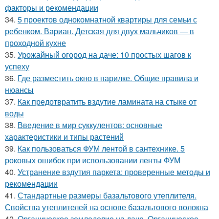
факторы и рекомендации
34.
5 проектов однокомнатной квартиры для семьи с
ребенком. Вариан. Детская для двух мальчиков — в
проходной кухне
35.
Урожайный огород на даче: 10 простых шагов к
успеху
36.
Где разместить окно в парилке. Общие правила и
нюансы
37.
Как предотвратить вздутие ламината на стыке от
воды
38.
Введение в мир суккулентов: основные
характеристики и типы растений
39.
Как пользоваться ФУМ лентой в сантехнике. 5
роковых ошибок при использовании ленты ФУМ
40.
Устранение вздутия паркета: проверенные методы и
рекомендации
41.
Стандартные размеры базальтового утеплителя.
Свойства утеплителей на основе базальтового волокна
42.
Органическое земледелие на даче. Органическое