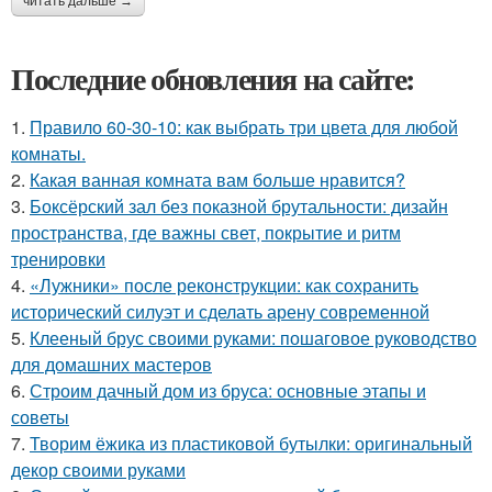
читать дальше →
Последние обновления на сайте:
1.
Правило 60-30-10: как выбрать три цвета для любой
комнаты.
2.
Какая ванная комната вам больше нравится?
3.
Боксёрский зал без показной брутальности: дизайн
пространства, где важны свет, покрытие и ритм
тренировки
4.
«Лужники» после реконструкции: как сохранить
исторический силуэт и сделать арену современной
5.
Клееный брус своими руками: пошаговое руководство
для домашних мастеров
6.
Строим дачный дом из бруса: основные этапы и
советы
7.
Творим ёжика из пластиковой бутылки: оригинальный
декор своими руками