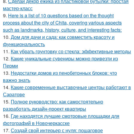
8.
Сделай декор ежика из пластиковой бутылки: простая
мастер-класс
9.
Here is a list of 10 questions based on the thought
process about the city of Chita, covering various aspects
such as landmarks, history, culture, and interesting facts:
10.
Дом для дачи и сада: как совместить красоту и
функциональность
11.
Как убрать грунтовку со стекла: эффективные методы
12.
Какие уникальные сувениры можно привезти из
Перми
13.
Недостатки домов из пенобетонных блоков: что
важно знать
14.
Какие современные выставочные центры работают в
Саратове
15.
Полное руководство: как самостоятельно
разработать дизайн-проект квартиры
16.
Где находятся лучшие смотровые площадки для
фотографий в Новочеркасске
17.
Создай свой интерьер с нуля: пошаговое