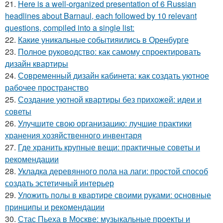
21.
Here is a well-organized presentation of 6 Russian
headlines about Barnaul, each followed by 10 relevant
questions, compiled into a single list:
22.
Какие уникальные событияились в Оренбурге
23.
Полное руководство: как самому спроектировать
дизайн квартиры
24.
Современный дизайн кабинета: как создать уютное
рабочее пространство
25.
Создание уютной квартиры без прихожей: идеи и
советы
26.
Улучшите свою организацию: лучшие практики
хранения хозяйственного инвентаря
27.
Где хранить крупные вещи: практичные советы и
рекомендации
28.
Укладка деревянного пола на лаги: простой способ
создать эстетичный интерьер
29.
Уложить полы в квартире своими руками: основные
принципы и рекомендации
30.
Стас Пьеха в Москве: музыкальные проекты и