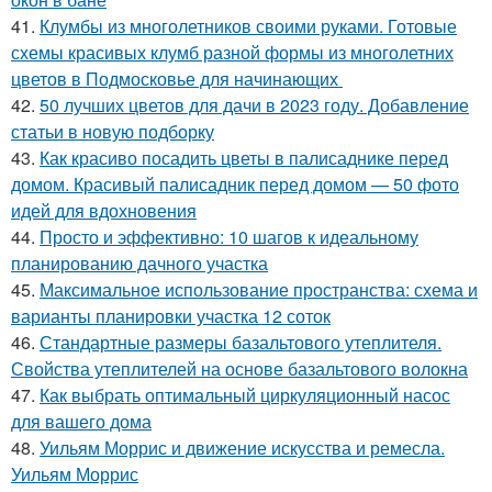
41.
Клумбы из многолетников своими руками. Готовые
схемы красивых клумб разной формы из многолетних
цветов в Подмосковье для начинающих
42.
50 лучших цветов для дачи в 2023 году. Добавление
статьи в новую подборку
43.
Как красиво посадить цветы в палисаднике перед
домом. Красивый палисадник перед домом — 50 фото
идей для вдохновения
44.
Просто и эффективно: 10 шагов к идеальному
планированию дачного участка
45.
Максимальное использование пространства: схема и
варианты планировки участка 12 соток
46.
Стандартные размеры базальтового утеплителя.
Свойства утеплителей на основе базальтового волокна
47.
Как выбрать оптимальный циркуляционный насос
для вашего дома
48.
Уильям Моррис и движение искусства и ремесла.
Уильям Моррис