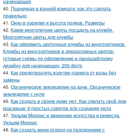
начинающих
40.
Прачечная в ванной комнате: как это сделать
правильно
41.
Окно в парилке и высота полков. Размеры
42.
Какие многолетние цветы посадить на клумбе.
Многолетние цветы для клумбы
43.
Как оформить цветочные клумбы из многолетников.
Клумбы из многолетников и декоративных цветов:
готовые схемы по оформлению и ландшафтному
дизайну для начинающих, 200 фото
44.
Как предотвратить вздутие паркета от воды без
замены
45.
Органическое земледелие на даче. Органическое
земледелие с нуля
46.
Как создать в своем доме уют. Как сделать свой дом
красивым: 9 простых советов для создания уюта
47.
Уильям Моррис и движение искусства и ремесла.
Уильям Моррис
48.
Как создать мини-огород на подоконнике с