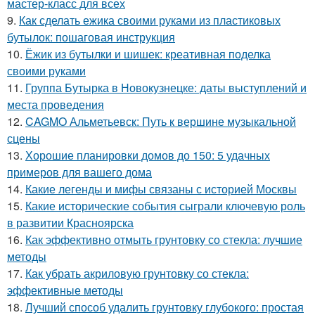
мастер-класс для всех
9.
Как сделать ежика своими руками из пластиковых
бутылок: пошаговая инструкция
10.
Ёжик из бутылки и шишек: креативная поделка
своими руками
11.
Группа Бутырка в Новокузнецке: даты выступлений и
места проведения
12.
CAGMO Альметьевск: Путь к вершине музыкальной
сцены
13.
Хорошие планировки домов до 150: 5 удачных
примеров для вашего дома
14.
Какие легенды и мифы связаны с историей Москвы
15.
Какие исторические события сыграли ключевую роль
в развитии Красноярска
16.
Как эффективно отмыть грунтовку со стекла: лучшие
методы
17.
Как убрать акриловую грунтовку со стекла:
эффективные методы
18.
Лучший способ удалить грунтовку глубокого: простая