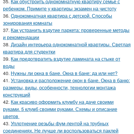
35.
Как обустроить однокомнатную квартиру семье с
ребенком. Примите у квартиры экзамен на чистоту
36.
Однокомнатная квартира с детской. Способы
зонирования комнаты
37.
Как устранить вздутие паркета: проверенные методы
и рекомендации
38.
Дизайн интерьера однокомнатной квартиры. Светлая
квартира для студентки
39.
Как предотвратить вздутие ламината на стыке от
воды
40.
Нужны ли окна в бане. Окна в бане: да или нет?
41.
Установка и расположение окон в бане. Окна в баню:
размеры, виды, особенности, технологии монтажа
конструкций
42.
Как красиво оформить клумбу на даче своими
руками. 5 клумб своими руками. Схемы и описание
цветов
43.
Уплотнение резьбы фум-лентой на трубных
соединениях. Не лучше ли воспользоваться паклей