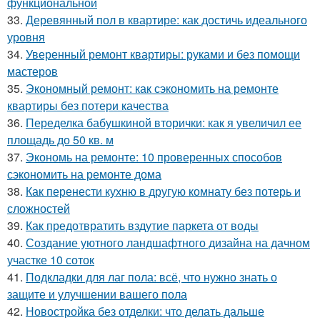
функциональной
33.
Деревянный пол в квартире: как достичь идеального
уровня
34.
Уверенный ремонт квартиры: руками и без помощи
мастеров
35.
Экономный ремонт: как сэкономить на ремонте
квартиры без потери качества
36.
Переделка бабушкиной вторички: как я увеличил ее
площадь до 50 кв. м
37.
Экономь на ремонте: 10 проверенных способов
сэкономить на ремонте дома
38.
Как перенести кухню в другую комнату без потерь и
сложностей
39.
Как предотвратить вздутие паркета от воды
40.
Создание уютного ландшафтного дизайна на дачном
участке 10 соток
41.
Подкладки для лаг пола: всё, что нужно знать о
защите и улучшении вашего пола
42.
Новостройка без отделки: что делать дальше