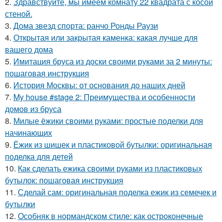
2.
Здравствуйте, мы имеем комнату 22 квадрата с косой
стеной.
3.
Дома звезд спорта: ранчо Ронды Раузи
4.
Открытая или закрытая каменка: какая лучше для
вашего дома
5.
Имитация бруса из доски своими руками за 2 минуты:
пошаговая инструкция
6.
История Москвы: от основания до наших дней
7.
My house #stage 2: Преимущества и особенности
домов из бруса
8.
Милые ёжики своими руками: простые поделки для
начинающих
9.
Ёжик из шишек и пластиковой бутылки: оригинальная
поделка для детей
10.
Как сделать ежика своими руками из пластиковых
бутылок: пошаговая инструкция
11.
Сделай сам: оригинальная поделка ежик из семечек и
бутылки
12.
Особняк в нормандском стиле: как остроконечные