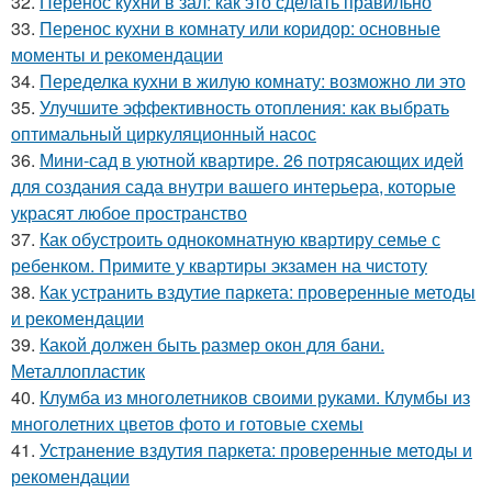
32.
Перенос кухни в зал: как это сделать правильно
33.
Перенос кухни в комнату или коридор: основные
моменты и рекомендации
34.
Переделка кухни в жилую комнату: возможно ли это
35.
Улучшите эффективность отопления: как выбрать
оптимальный циркуляционный насос
36.
Мини-сад в уютной квартире. 26 потрясающих идей
для создания сада внутри вашего интерьера, которые
украсят любое пространство
37.
Как обустроить однокомнатную квартиру семье с
ребенком. Примите у квартиры экзамен на чистоту
38.
Как устранить вздутие паркета: проверенные методы
и рекомендации
39.
Какой должен быть размер окон для бани.
Металлопластик
40.
Клумба из многолетников своими руками. Клумбы из
многолетних цветов фото и готовые схемы
41.
Устранение вздутия паркета: проверенные методы и
рекомендации