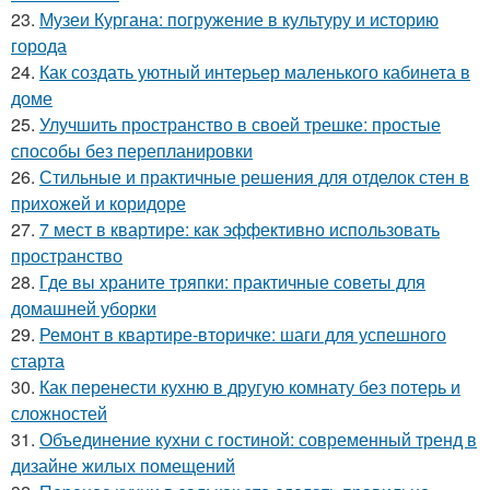
23.
Музеи Кургана: погружение в культуру и историю
города
24.
Как создать уютный интерьер маленького кабинета в
доме
25.
Улучшить пространство в своей трешке: простые
способы без перепланировки
26.
Стильные и практичные решения для отделок стен в
прихожей и коридоре
27.
7 мест в квартире: как эффективно использовать
пространство
28.
Где вы храните тряпки: практичные советы для
домашней уборки
29.
Ремонт в квартире-вторичке: шаги для успешного
старта
30.
Как перенести кухню в другую комнату без потерь и
сложностей
31.
Объединение кухни с гостиной: современный тренд в
дизайне жилых помещений