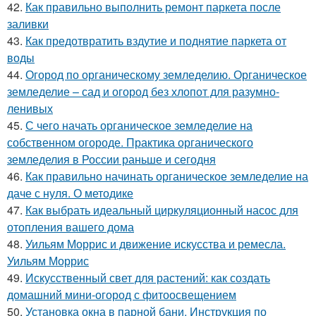
42.
Как правильно выполнить ремонт паркета после
заливки
43.
Как предотвратить вздутие и поднятие паркета от
воды
44.
Огород по органическому земледелию. Органическое
земледелие – сад и огород без хлопот для разумно-
ленивых
45.
С чего начать органическое земледелие на
собственном огороде. Практика органического
земледелия в России раньше и сегодня
46.
Как правильно начинать органическое земледелие на
даче с нуля. О методике
47.
Как выбрать идеальный циркуляционный насос для
отопления вашего дома
48.
Уильям Моррис и движение искусства и ремесла.
Уильям Моррис
49.
Искусственный свет для растений: как создать
домашний мини-огород с фитоосвещением
50.
Установка окна в парной бани. Инструкция по