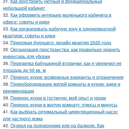
31.
Как обустроить уютный и функциональный
небольшой кабинет
32.
Как оформить интерьер маленького кабинета в
офисе: советы и идеи
33.
Как организовать рабочую зону в однокомнатной
квартире: советы и идеи
34.
Прихожая будущего: дизайн квартир 2025 года
35.
Организация пространства: как правильно хранить
инвентарь для уборки
36.
Переделка бабушкиной вторички: как я увеличил ее
площадь до 50 кв. м
37.
Перенос кухни: возможные варианты и ограничения
38.
Переоборудование жилой комнаты в кухню: идеи и
рекомендации
39.
Перенос кухни в гостиную: мой опыт и уроки
40.
Перенос кухни в жилую комнату: плюсы и минусы
41.
Как выбрать оптимальный циркуляционный насос
для частного дома
42.
Огород на подоконнике или на балконе. Как