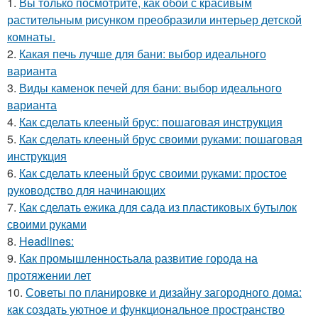
1.
Вы только посмотрите, как обои с красивым
растительным рисунком преобразили интерьер детской
комнаты.
2.
Какая печь лучше для бани: выбор идеального
варианта
3.
Виды каменок печей для бани: выбор идеального
варианта
4.
Как сделать клееный брус: пошаговая инструкция
5.
Как сделать клееный брус своими руками: пошаговая
инструкция
6.
Как сделать клееный брус своими руками: простое
руководство для начинающих
7.
Как сделать ежика для сада из пластиковых бутылок
своими руками
8.
Headlines:
9.
Как промышленностьала развитие города на
протяжении лет
10.
Советы по планировке и дизайну загородного дома:
как создать уютное и функциональное пространство