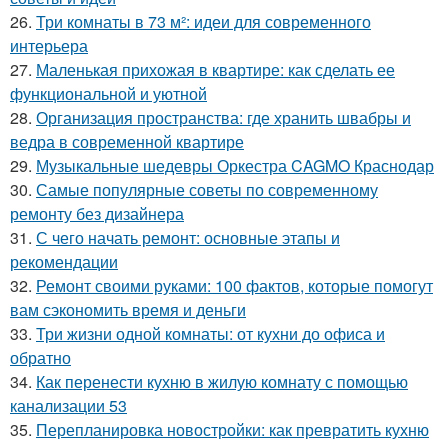
26.
Три комнаты в 73 м²: идеи для современного
интерьера
27.
Маленькая прихожая в квартире: как сделать ее
функциональной и уютной
28.
Организация пространства: где хранить швабры и
ведра в современной квартире
29.
Музыкальные шедевры Оркестра CAGMO Краснодар
30.
Самые популярные советы по современному
ремонту без дизайнера
31.
С чего начать ремонт: основные этапы и
рекомендации
32.
Ремонт своими руками: 100 фактов, которые помогут
вам сэкономить время и деньги
33.
Три жизни одной комнаты: от кухни до офиса и
обратно
34.
Как перенести кухню в жилую комнату с помощью
канализации 53
35.
Перепланировка новостройки: как превратить кухню