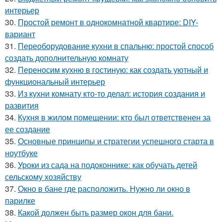
интерьер
30.
Простой ремонт в однокомнатной квартире: DIY-
вариант
31.
Переоборудование кухни в спальню: простой способ
создать дополнительную комнату
32.
Переносим кухню в гостиную: как создать уютный и
функциональный интерьер
33.
Из кухни комнату кто-то делал: история создания и
развития
34.
Кухня в жилом помещении: кто был ответственен за
ее создание
35.
Основные принципы и стратегии успешного старта в
ноутбуке
36.
Уроки из сада на подоконнике: как обучать детей
сельскому хозяйству
37.
Окно в бане где расположить. Нужно ли окно в
парилке
38.
Какой должен быть размер окон для бани.