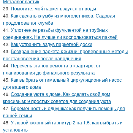
Металлопластик
39.
Помогите, мой паркет вздулся от воды
40.
Как сделать клумбу из многолетников. Садовая
продолговатая клумба
41.
Уплотнение резьбы фум-лентой на трубных
соединениях. Не лучше ли воспользоваться паклей
42.
Как устранить вздув паркетной доски
43.
Возвращение паркета к жизни: проверенные методы
восстановления после наводнения
44.
Перечень этапов ремонта в квартире: от
планирования до финального результата
45.
Как выбрать оптимальный циркуляционный насос
для вашего дома
46.
Создание уюта в доме. Как сделать свой дом
красивым: 9 простых советов для создания уюта
47.
Беременность и однушка: как получить помощь для
вашей семьи
48.
Угловой кухонный гарнитур 2 на 1.5: как выбрать и
установить