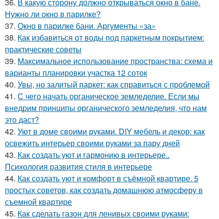
36.
В какую сторону должно открываться окно в бане.
Нужно ли окно в парилке?
37.
Окно в парилке бани. Аргументы «за»
38.
Как избавиться от воды под паркетным покрытием:
практические советы
39.
Максимальное использование пространства: схема и
варианты планировки участка 12 соток
40.
Увы, но залитый паркет: как справиться с проблемой
41.
С чего начать органическое земледелие. Если мы
внедрим принципы органического земледелия, что нам
это даст?
42.
Уют в доме своими руками. DIY мебель и декор: как
освежить интерьер своими руками за пару дней
43.
Как создать уют и гармонию в интерьере..
Психология развития стиля в интерьере
44.
Как создать уют и комфорт в съёмной квартире. 5
простых советов, как создать домашнюю атмосферу в
съемной квартире
45.
Как сделать газон для ленивых своими руками: