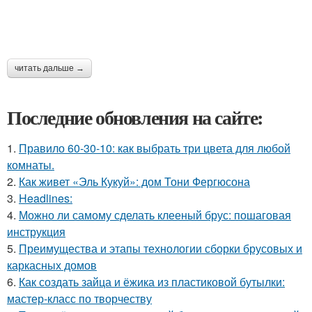
читать дальше →
Последние обновления на сайте:
1.
Правило 60-30-10: как выбрать три цвета для любой
комнаты.
2.
Как живет «Эль Кукуй»: дом Тони Фергюсона
3.
Headlines:
4.
Можно ли самому сделать клееный брус: пошаговая
инструкция
5.
Преимущества и этапы технологии сборки брусовых и
каркасных домов
6.
Как создать зайца и ёжика из пластиковой бутылки:
мастер-класс по творчеству