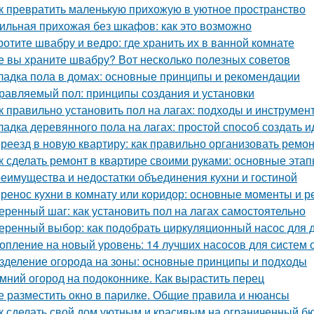
к превратить маленькую прихожую в уютное пространство
ильная прихожая без шкафов: как это возможно
ротите швабру и ведро: где хранить их в ванной комнате
е вы храните швабру? Вот несколько полезных советов
ладка пола в домах: основные принципы и рекомендации
равляемый пол: принципы создания и установки
к правильно установить пол на лагах: подходы и инструмен
ладка деревянного пола на лагах: простой способ создать 
реезд в новую квартиру: как правильно организовать ремон
к сделать ремонт в квартире своими руками: основные эта
еимущества и недостатки объединения кухни и гостиной
ренос кухни в комнату или коридор: основные моменты и 
еренный шаг: как установить пол на лагах самостоятельно
еренный выбор: как подобрать циркуляционный насос для 
опление на новый уровень: 14 лучших насосов для систем 
зделение огорода на зоны: основные принципы и подходы
мний огород на подоконнике. Как вырастить перец
е разместить окно в парилке. Общие правила и нюансы
к сделать свой дом уютным и красивым на ограниченный б