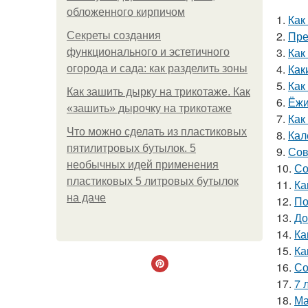
обложенного кирпичом
1.
Как
2.
Пре
Секреты создания
3.
Как
функционального и эстетичного
4.
Как
огорода и сада: как разделить зоны
5.
Как
Как зашить дырку на трикотаже. Как
6.
Ёжи
«зашить» дырочку на трикотаже
7.
Как
Что можно сделать из пластиковых
8.
Кал
пятилитровых бутылок. 5
9.
Сов
необычных идей применения
10.
Со
пластиковых 5 литровых бутылок
11.
Ка
на даче
12.
По
13.
До
14.
Ка
15.
Ка
16.
Со
17.
7 
18.
Ма