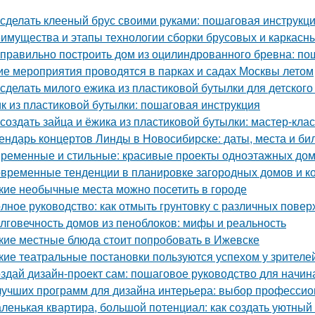
 сделать клееный брус своими руками: пошаговая инструкц
имущества и этапы технологии сборки брусовых и каркасн
 правильно построить дом из оцилиндрованного бревна: по
ие мероприятия проводятся в парках и садах Москвы летом
 сделать милого ежика из пластиковой бутылки для детского
к из пластиковой бутылки: пошаговая инструкция
 создать зайца и ёжика из пластиковой бутылки: мастер-клас
ендарь концертов Линды в Новосибирске: даты, места и би
ременные и стильные: красивые проекты одноэтажных до
временные тенденции в планировке загородных домов и к
кие необычные места можно посетить в городе
лное руководство: как отмыть грунтовку с различных повер
лговечность домов из пеноблоков: мифы и реальность
кие местные блюда стоит попробовать в Ижевске
кие театральные постановки пользуются успехом у зрителе
здай дизайн-проект сам: пошаговое руководство для начи
лучших программ для дизайна интерьера: выбор професси
ленькая квартира, большой потенциал: как создать уютный