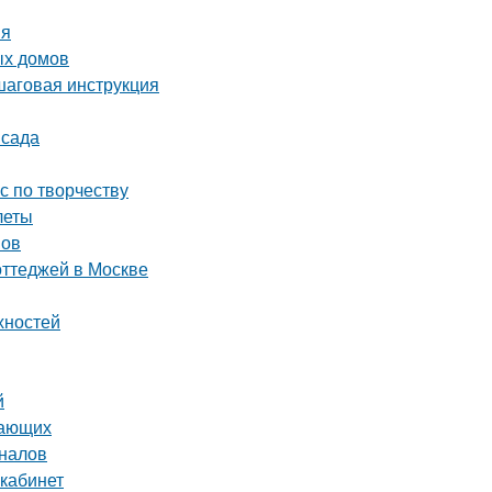
ия
ых домов
шаговая инструкция
 сада
с по творчеству
леты
мов
оттеджей в Москве
хностей
й
нающих
оналов
 кабинет