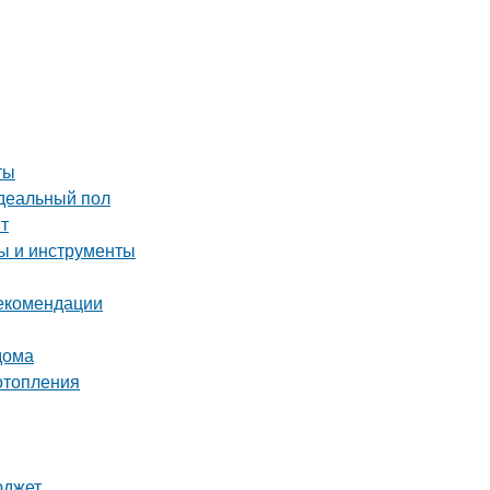
ты
идеальный пол
т
пы и инструменты
рекомендации
дома
отопления
юджет