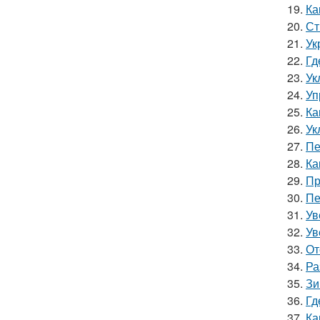
19.
Ка
20.
Ст
21.
Ук
22.
Гд
23.
Ук
24.
Уп
25.
Ка
26.
Ук
27.
Пе
28.
Ка
29.
Пр
30.
Пе
31.
Ув
32.
Ув
33.
От
34.
Ра
35.
Зи
36.
Гд
37.
Ка