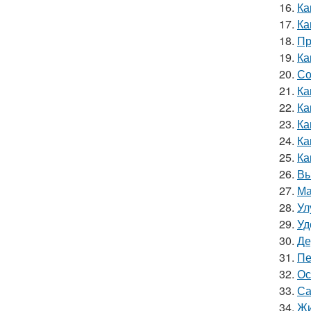
16.
Ка
17.
Ка
18.
Пр
19.
Ка
20.
Со
21.
Ка
22.
Ка
23.
Ка
24.
Ка
25.
Ка
26.
Вы
27.
Ма
28.
Ул
29.
Уд
30.
Де
31.
Пе
32.
Ос
33.
Са
34.
Жи