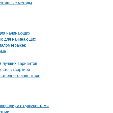
фективные методы
 для начинающих
тво для начинающих
 малометражек
оме
 8 лучших вариантов
есто в квартире
йственного инвентаря
флорариум с суккулентами
етьми