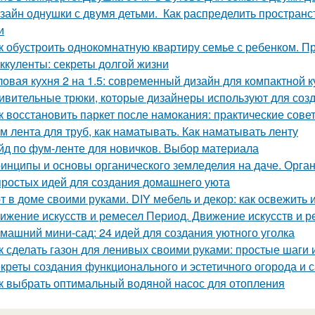
зайн однушки с двумя детьми. Как распределить пространс
и
к обустроить однокомнатную квартиру семье с ребенком. Пр
ккуленты: секреты долгой жизни
ловая кухня 2 на 1.5: современный дизайн для компактной к
ивительные трюки, которые дизайнеры используют для соз
к восстановить паркет после намокания: практические сове
м лента для труб, как наматывать. Как наматывать ленту
йд по фум-ленте для новичков. Выбор материала
инципы и основы органического земледелия на даче. Органи
простых идей для создания домашнего уюта
т в доме своими руками. DIY мебель и декор: как освежить 
ижение искусств и ремесел Период. Движение искусств и р
машний мини-сад: 24 идей для создания уютного уголка
к сделать газон для ленивых своими руками: простые шаги
креты создания функционального и эстетичного огорода и с
к выбрать оптимальный водяной насос для отопления