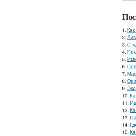
Пос
1.
Как
2.
Лив
3.
Сту
4.
Пок
5.
Ими
6.
Пол
7.
Мас
8.
Ори
9.
Эко
10.
Ка
11.
Ид
12.
Ка
13.
По
14.
Гд
15.
Ка