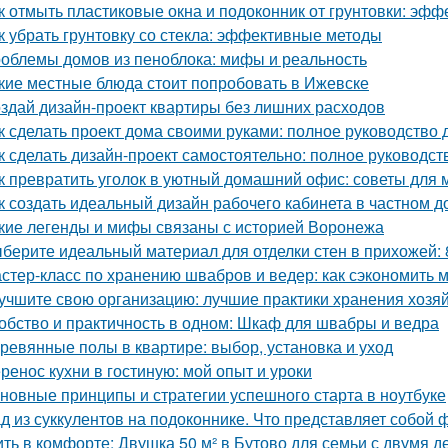
к отмыть пластиковые окна и подоконник от грунтовки: эф
к убрать грунтовку со стекла: эффективные методы
облемы домов из пеноблока: мифы и реальность
кие местные блюда стоит попробовать в Ижевске
здай дизайн-проект квартиры без лишних расходов
к сделать проект дома своими руками: полное руководство
к сделать дизайн-проект самостоятельно: полное руководс
к превратить уголок в уютный домашний офис: советы для
к создать идеальный дизайн рабочего кабинета в частном д
кие легенды и мифы связаны с историей Воронежа
берите идеальный материал для отделки стен в прихожей:
стер-класс по хранению швабров и ведер: как сэкономить м
учшите свою организацию: лучшие практики хранения хозя
обство и практичность в одном: Шкаф для швабры и ведра
ревянные полы в квартире: выбор, установка и уход
ренос кухни в гостиную: мой опыт и уроки
новные принципы и стратегии успешного старта в ноутбуке
д из суккулентов на подоконнике. Что представляет собой 
ть в комфорте: Двушка 50 м² в Бутово для семьи с двумя д