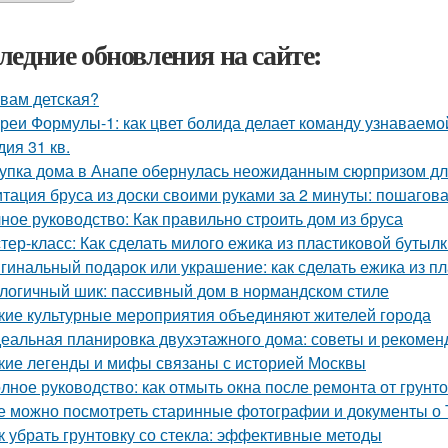
ледние обновления на сайте:
 вам детская?
реи Формулы-1: как цвет болида делает команду узнаваемой
дия 31 кв.
упка дома в Анапе обернулась неожиданным сюрпризом дл
тация бруса из доски своими руками за 2 минуты: пошагов
ное руководство: Как правильно строить дом из бруса
тер-класс: Как сделать милого ежика из пластиковой бутыл
гинальный подарок или украшение: как сделать ежика из п
логичный шик: пассивный дом в нормандском стиле
кие культурные мероприятия объединяют жителей города
еальная планировка двухэтажного дома: советы и рекомен
кие легенды и мифы связаны с историей Москвы
лное руководство: как отмыть окна после ремонта от грунт
е можно посмотреть старинные фотографии и документы о 
к убрать грунтовку со стекла: эффективные методы