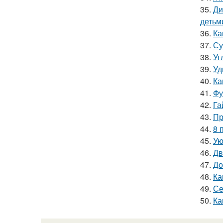
35.
Ди
детьм
36.
Ка
37.
Су
38.
Уг
39.
Уд
40.
Ка
41.
Фу
42.
Га
43.
Пр
44.
8 
45.
Ую
46.
Дв
47.
До
48.
Ка
49.
Се
50.
Ка