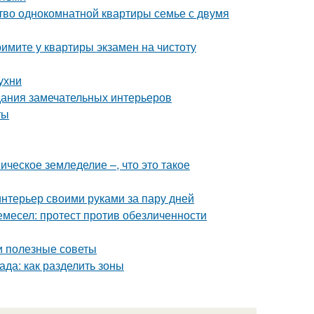
тво однокомнатной квартиры семье с двумя
имите у квартиры экзамен на чистоту
ухни
дания замечательных интерьеров
ты
ческое земледелие –, что это такое
интерьер своими руками за пару дней
емесел: протест против обезличенности
 и полезные советы
ада: как разделить зоны