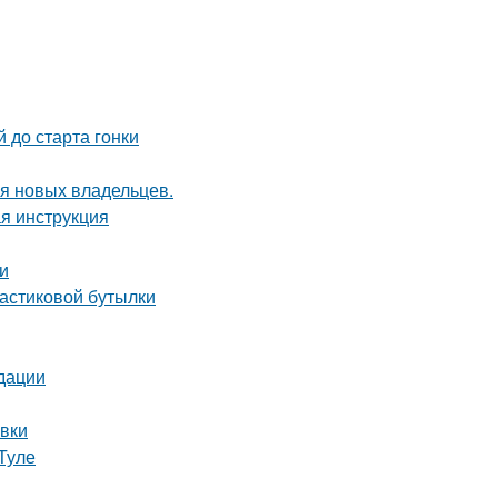
 до старта гонки
я новых владельцев.
ая инструкция
ки
ластиковой бутылки
дации
овки
Туле