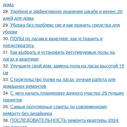
дома
28.
Удобное и эффективное хранение швабр и венек: 20
идей для дома
29.
Уборка без проблем: где и как хранить средства для
уборки
30.
ПОЛЫ по лагам в квартире: как устранить и
предотвратить
31.
Как выбрать и установить регулируемые полы на
лагах в квартире
32.
Улучшите свой дом: замена пола на лагах высотой 15
см
33.
Строительство полки на лагах: ручная работа для
домашних ремонтов
34.
С чего начать планировку дачного участка: 25 лучших
проектов
35.
Самые популярные советы по современному
ремонту без дизайнера
36.
ПОСЛЕДОВАТЕЛЬНОСТЬ ремонта квартиры 2024:
что ожидать