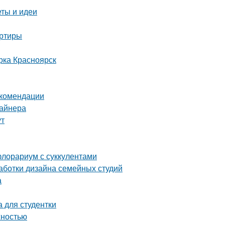
еты и идеи
артиры
рка Красноярск
екомендации
зайнера
ут
флорариум с суккулентами
аботки дизайна семейных студий
а
 для студентки
жностью