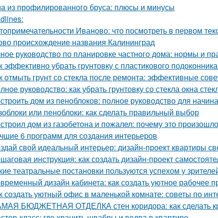
а из профилированного бруса: плюсы и минусы
dlines:
топримечательности Иваново: что посмотреть в первом тек
ово происхождение названия Калининград
ное руководство по планировке частного дома: нормы и пр
к эффективно убрать грунтовку с пластикового подоконник
к отмыть грунт со стекла после ремонта: эффективные сов
лное руководство: как убрать грунтовку со стекла окна стек
строить дом из пеноблоков: полное руководство для начи
зоблоки или пеноблоки: как сделать правильный выбор
строил дом из газобетона и пожалел: почему это произошл
чшие 6 программ для создания интерьеров
здай свой идеальный интерьер: дизайн-проект квартиры с
шаговая инструкция: как создать дизайн-проект самостояте
кие театральные постановки пользуются успехом у зрителе
временный дизайн кабинета: как создать уютное рабочее п
к создать уютный офис в маленькой комнате: советы по инт
МАЯ БЮДЖЕТНАЯ ОТДЕЛКА стен коридора: как сделать к
стер-класс: где хранить швабры и ведра в квартире