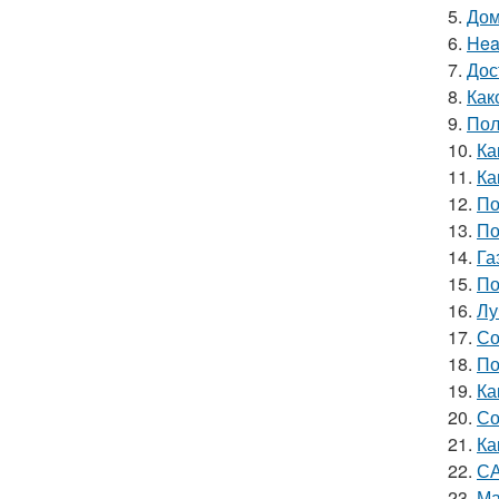
5.
Дом
6.
Hea
7.
Дос
8.
Как
9.
Пол
10.
Ка
11.
Ка
12.
По
13.
По
14.
Га
15.
По
16.
Лу
17.
Со
18.
По
19.
Ка
20.
Со
21.
Ка
22.
СА
23.
Ма