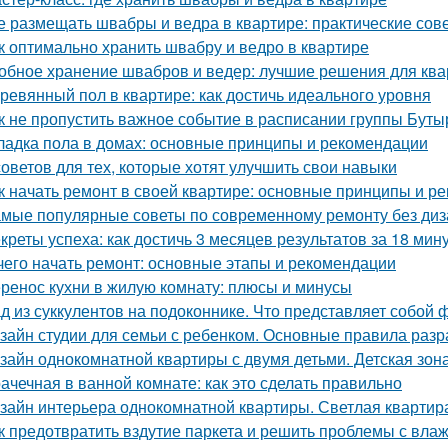
е размещать швабры и ведра в квартире: практические сов
к оптимально хранить швабру и ведро в квартире
обное хранение швабров и ведер: лучшие решения для кв
ревянный пол в квартире: как достичь идеального уровня
к не пропустить важное событие в расписании группы Буты
ладка пола в домах: основные принципы и рекомендации
советов для тех, которые хотят улучшить свои навыки
к начать ремонт в своей квартире: основные принципы и р
мые популярные советы по современному ремонту без ди
креты успеха: как достичь 3 месяцев результатов за 18 мин
чего начать ремонт: основные этапы и рекомендации
ренос кухни в жилую комнату: плюсы и минусы
д из суккулентов на подоконнике. Что представляет собой 
зайн студии для семьи с ребенком. Основные правила разр
зайн однокомнатной квартиры с двумя детьми. Детская зон
ачечная в ванной комнате: как это сделать правильно
зайн интерьера однокомнатной квартиры. Светлая квартира
к предотвратить вздутие паркета и решить проблемы с вла