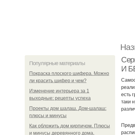
Наз
Сер
Популярные материалы
И Б
Покраска плоского шифера. Можно
Самос
ли красить шифер и чем?
реали
Изменение интерьера за 1
есть 
выходные: рецепты успеха
таки 
разли
Проекты дом шалаш. Дом-шалаш:
плюсы и минусы
Предв
Как обложить дом кирпичом. Плюсы
распи
и минусы деревянного дома,