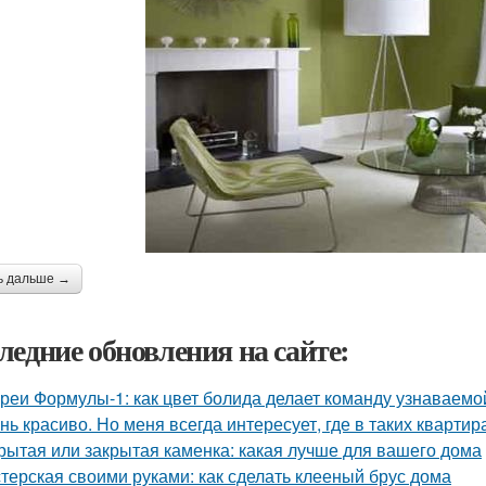
ь дальше →
ледние обновления на сайте:
реи Формулы-1: как цвет болида делает команду узнаваемой
нь красиво. Но меня всегда интересует, где в таких квартир
рытая или закрытая каменка: какая лучше для вашего дома
терская своими руками: как сделать клееный брус дома