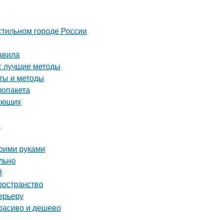
стильном городе России
авила
а: лучшие методы
еты и методы
лопакета
нающих
о
воими руками
льно
й
ространство
ерьеру
расиво и дешево