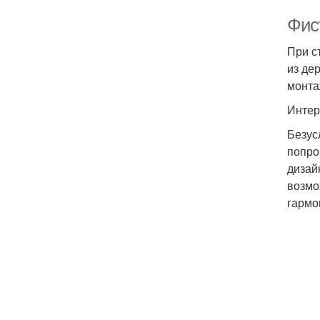
Фис
При с
из де
монта
Интер
Безус
попро
дизай
возмо
гармо