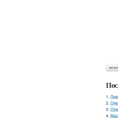
читат
Пос
1.
Лив
2.
Оче
3.
Отк
4.
Мас