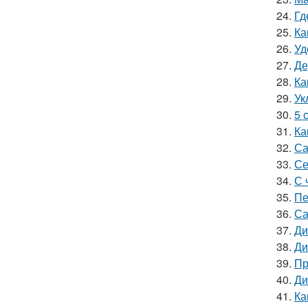
24.
Гд
25.
Ка
26.
Уд
27.
Де
28.
Ка
29.
Ук
30.
5 
31.
Ка
32.
Са
33.
Се
34.
С 
35.
Пе
36.
Са
37.
Ди
38.
Ди
39.
Пр
40.
Ди
41.
Ка