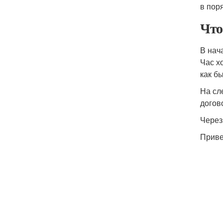
в пор
Что
В нач
Час х
как б
На сл
догов
Через
Приве