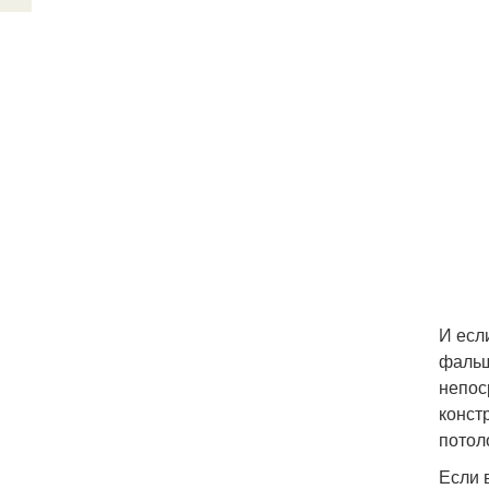
И есл
фальш
непос
конст
потол
Если 