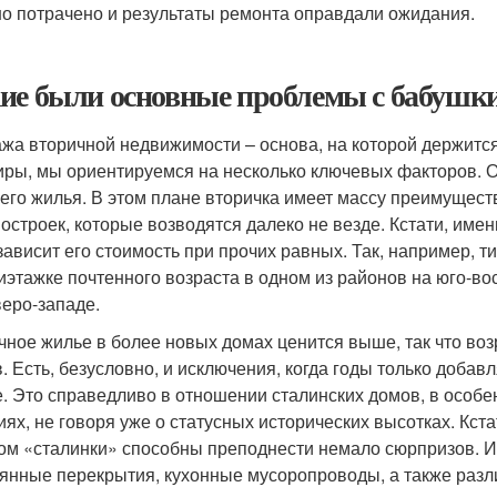
о потрачено и результаты ремонта оправдали ожидания.
ие были основные проблемы с бабушк
жа вторичной недвижимости – основа, на которой держится
иры, мы ориентируемся на несколько ключевых факторов.
его жилья. В этом плане вторичка имеет массу преимущест
востроек, которые возводятся далеко не везде. Кстати, именн
зависит его стоимость при прочих равных. Так, например, 
иэтажке почтенного возраста в одном из районов на юго-во
веро-западе.
чное жилье в более новых домах ценится выше, так что воз
в. Есть, безусловно, и исключения, когда годы только добав
е. Это справедливо в отношении сталинских домов, в особ
иях, не говоря уже о статусных исторических высотках. Кс
ом «сталинки» способны преподнести немало сюрпризов. 
янные перекрытия, кухонные мусоропроводы, а также раз