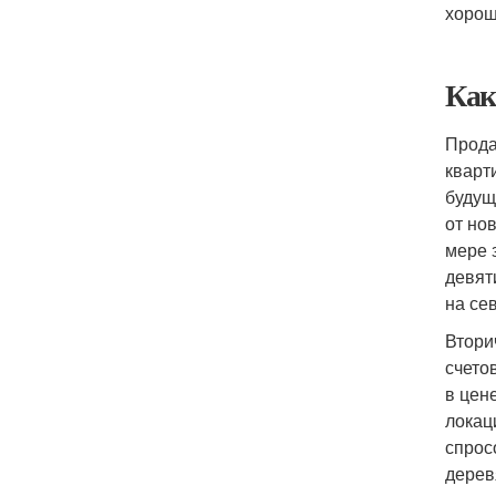
хорош
Как
Прода
кварт
будущ
от но
мере 
девят
на се
Втори
счето
в цен
локац
спрос
дерев