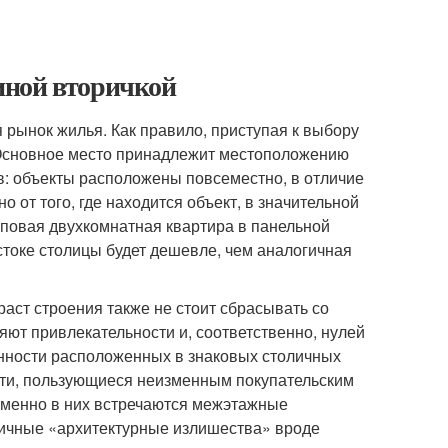
иной вторичкой
 рынок жилья. Как правило, приступая к выбору
 Основное место принадлежит местоположению
в: объекты расположены повсеместно, в отличие
о от того, где находится объект, в значительной
типовая двухкомнатная квартира в панельной
стоке столицы будет дешевле, чем аналогичная
раст строения также не стоит сбрасывать со
ляют привлекательности и, соответственно, нулей
енности расположенных в знаковых столичных
тати, пользующиеся неизменным покупательским
Именно в них встречаются межэтажные
личные «архитектурные излишества» вроде