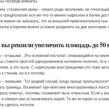
ны посреди комнаты.
ем, сталинские дома – своего рода эксклюзив, не относящи
о предполагает все же что-то менее пафосное и более дос
та важно не забывать, что за внешней привлекательностью 
татки вторички можно условно разделить на две категории:
 вы решили увеличить площадь до 50 к
 – вторыми . Это основной постулат, опирающийся на неи
вы ставите простой одноуровневое натяжное полотно, то в 
ения, а это пыль. С навесными конструкциями это тоже акт
 к стенам, но и к потолку.
 – первыми . Тот редкий случай, когда проще пропылесосит
ать границы. Возникает при монтаже многоуровневых констр
рать плинтус, поэтому стыкможет быть открытым. Если у ва
, и поверх уже устанавливать короб. Та же история со штук
ла сделать потолок.