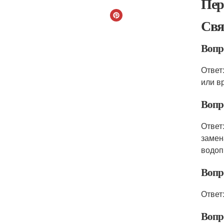
Пер
Свя
Вопр
Ответ
или в
Вопр
Ответ
замен
водоп
Вопр
Ответ
Вопр