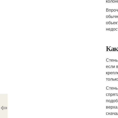
колон
Впроч
обычн
объек
недос
Как
Стены
если 
крепл
только
Стены
спрят
подоб
⇦
верха
снача