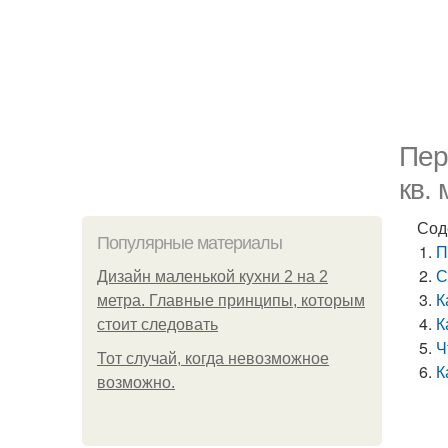
Пер
кв. 
Сод
Популярные материалы
П
С
Дизайн маленькой кухни 2 на 2
К
метра. Главные принципы, которым
К
стоит следовать
Ч
Тот случай, когда невозможное
К
возможно.