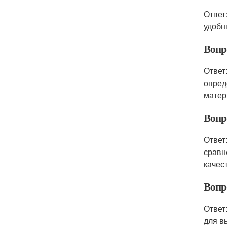
Ответ
удобн
Вопр
Ответ
опред
матер
Вопр
Ответ
сравн
качес
Вопро
Ответ
для в