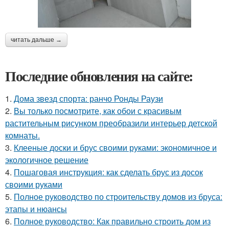
читать дальше →
Последние обновления на сайте:
1.
Дома звезд спорта: ранчо Ронды Раузи
2.
Вы только посмотрите, как обои с красивым
растительным рисунком преобразили интерьер детской
комнаты.
3.
Клееные доски и брус своими руками: экономичное и
экологичное решение
4.
Пошаговая инструкция: как сделать брус из досок
своими руками
5.
Полное руководство по строительству домов из бруса:
этапы и нюансы
6.
Полное руководство: Как правильно строить дом из