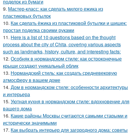
поделок из бумаги
9.
Мастер-класс: как сделать милого ежика из
пластиковых бутылок
10.
Как сделать ёжика из пластиковой бутылки и шишек:
простая поделка своими руками
11.
Here is a list of 10 questions based on the thought
process about the city of Chita, covering various aspects
such as landmarks, history, culture, and interesting facts:
12.
Особняк в нормандском стиле: как остроконечные
крыши создают уникальный облик
13.
Нормандский стиль: как создать средневековую
атмосферу в вашем доме
14.
Дом в нормандском стиле: особенности архитектуры
и интерьера
15.
Уютная кухня в нормандском стиле: вдохновение для
вашего дома
16.
Какие районы Москвы считаются самыми старыми и
исторически значимыми
17.
Как выбрать интерьер для загородного дома: советы