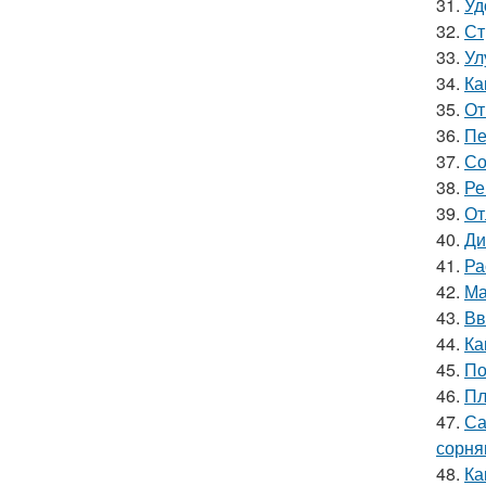
31.
Уд
32.
Ст
33.
Ул
34.
Ка
35.
От
36.
Пе
37.
Со
38.
Ре
39.
От
40.
Ди
41.
Ра
42.
Ма
43.
Вв
44.
Ка
45.
По
46.
Пл
47.
Са
сорня
48.
Ка