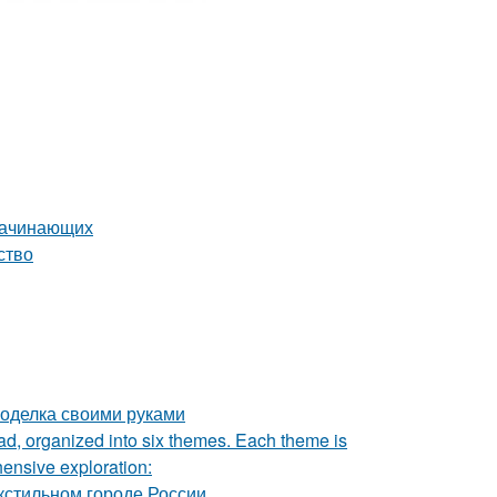
 начинающих
ство
поделка своими руками
rad, organized into six themes. Each theme is
hensive exploration:
кстильном городе России