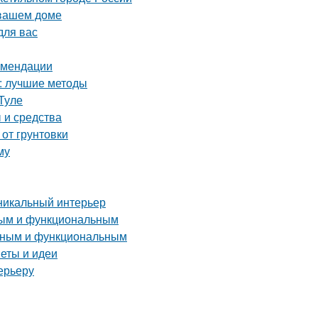
 вашем доме
для вас
комендации
а: лучшие методы
Туле
 и средства
 от грунтовки
му
уникальный интерьер
тным и функциональным
енным и функциональным
веты и идеи
ерьеру