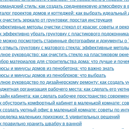
рмандский стиль: как создать средневековую атмосферу в
талог проектов домов и коттеджей: как выбрать идеальный 
к очистить зеркало от грунтовки: простая инструкция
фективные методы очистки стекол от краски: советы и ре
к эффективно убрать грунтовку с пластикового подоконник
е можно посмотреть старинные фотографии и документы о 
к отмыть грунтовку с матового стекла: эффективные методы
лное руководство: как очистить стекло на пластиковом окне
бор материалов для строительства дома: что лучше и поче
юсы и минусы домов из пенобетона: что важно знать
юсы и минусы домов из пеноблоков: что выбрать
лное руководство по дизайнерскому ремонту: как создать 
джетная организация рабочего места: как сделать его ую
зайн кабинета: как сделать рабочее пространство соврем
к обустроить комфортный кабинет в маленькой комнате: со
к создать уютный офис в маленькой комнате: советы по инт
ределка маленьких прихожих: 5 удивительных решений
к правильно хранить швабру в ванной