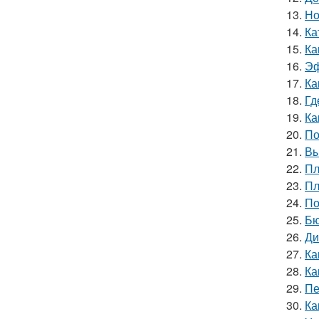
13.
Но
14.
Ка
15.
Ка
16.
Эф
17.
Ка
18.
Гд
19.
Ка
20.
По
21.
Вы
22.
Пл
23.
Пл
24.
По
25.
Бю
26.
Ди
27.
Ка
28.
Ка
29.
Пе
30.
Ка