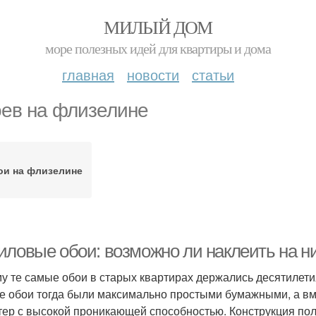
МИЛЫЙ ДОМ
море полезных идей для квартиры и дома
главная
новости
статьи
ев на флизелине
ои на флизелине
иловые обои: возможно ли наклеить на н
у те самые обои в старых квартирах держались десятилетия
се обои тогда были максимально простыми бумажными, а в
тер с высокой проникающей способностью. Конструкция по