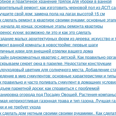
обное и практичное хранение тряпок для уборки в ванной
роительный ремонт: как изготовить черновой пол из ДСП с
учшите свой дом: замена пола на лагах высотой 15 см
к сделать ремонт в квартире своими руками: основные эта
 начала до конца: основные этапы ремонта квартиры
ренос кухни: возможно ли это и как это сделать
здание малых архитектурных форм из дерева: искусство и 
монт ванной комнаты в новостройке: первые шаги
личные идеи для внешней отделки вашего дома
зайн однокомнатных квартир с детской. Как правильно орга
скрываем секрет окна в парилке. Недостатки конструкции
лоуходовый цветник для солнечного места. Добавление ста
едение в мир суккулентов: основные характеристики и тип
к правильно и часто поливать суккулент в домашних услови
дъем паркетной доски: как справиться с проблемой
анировка огорода под Посадку Овощей. Растения-компань
мая неприхотливая газонная трава и тип газона. Лучшая га
ки и не требует ухода
к сделать дом уютным своими своими рукамими.. Как сделат