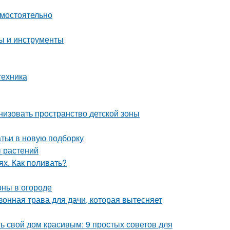
амостоятельно
пы и инструменты
техника
низовать пространство детской зоны
тьи в новую подборку
ы растений
ях. Как поливать?
оны в огороде
зонная трава для дачи, которая вытесняет
ь свой дом красивым: 9 простых советов для