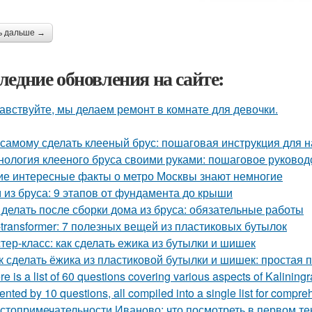
ь дальше →
ледние обновления на сайте:
авствуйте, мы делаем ремонт в комнате для девочки.
 самому сделать клееный брус: пошаговая инструкция для
нология клееного бруса своими руками: пошаговое руковод
ие интересные факты о метро Москвы знают немногие
 из бруса: 9 этапов от фундамента до крыши
 делать после сборки дома из бруса: обязательные работы
-transformer: 7 полезных вещей из пластиковых бутылок
тер-класс: как сделать ежика из бутылки и шишек
к сделать ёжика из пластиковой бутылки и шишек: простая 
re is a list of 60 questions covering various aspects of Kalining
ented by 10 questions, all compiled into a single list for compre
стопримечательности Иваново: что посмотреть в первом те