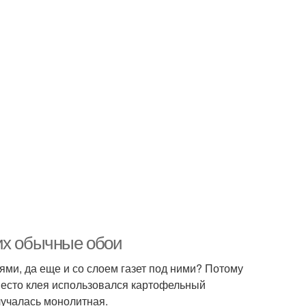
их обычные обои
ми, да еще и со слоем газет под ними? Потому
место клея использовался картофельный
лучалась монолитная.