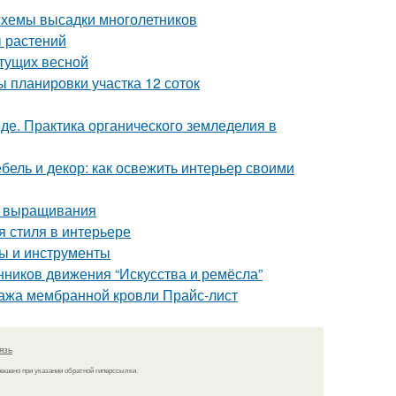
 схемы высадки многолетников
ы растений
етущих весной
 планировки участка 12 соток
де. Практика органического земледелия в
бель и декор: как освежить интерьер своими
о выращивания
я стиля в интерьере
ды и инструменты
нников движения “Искусства и ремёсла”
тажа мембранной кровли Прайс-лист
язь
решено при указании обратной гиперссылки.