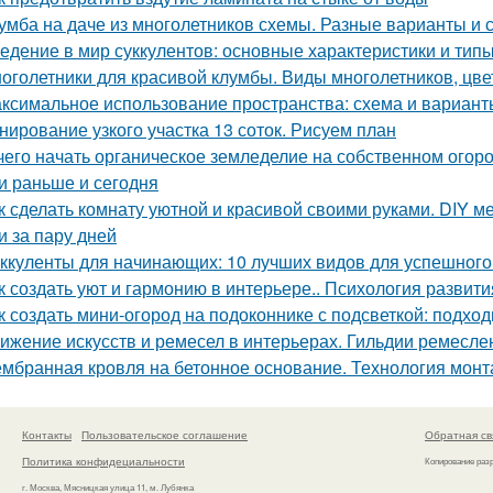
умба на даче из многолетников схемы. Разные варианты и
едение в мир суккулентов: основные характеристики и тип
оголетники для красивой клумбы. Виды многолетников, цв
ксимальное использование пространства: схема и варианты
нирование узкого участка 13 соток. Рисуем план
чего начать органическое земледелие на собственном огоро
и раньше и сегодня
к сделать комнату уютной и красивой своими руками. DIY ме
и за пару дней
ккуленты для начинающих: 10 лучших видов для успешног
к создать уют и гармонию в интерьере.. Психология развити
к создать мини-огород на подоконнике с подсветкой: подхо
ижение искусств и ремесел в интерьерах. Гильдии ремесле
мбранная кровля на бетонное основание. Технология мон
Контакты
Пользовательское соглашение
Обратная св
Политика конфидециальности
Копирование раз
г. Москва, Мясницкая улица 11, м. Лубянка