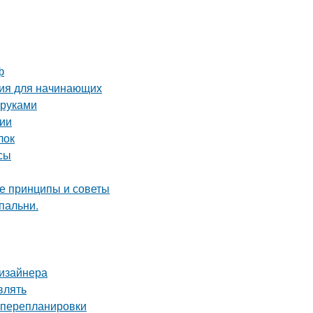
ф
ция для начинающих
 руками
сии
лок
сы
ые принципы и советы
пальни.
дизайнера
влять
з перепланировки