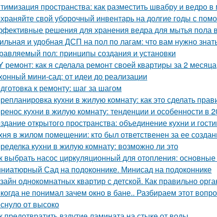
тимизация пространства: как разместить швабру и ведро в
храняйте свой уборочный инвентарь на долгие годы с пом
фективные решения для хранения ведра для мытья пола в
ильная и удобная ДСП на пол по лагам: что вам нужно знат
равляемый пол: принципы создания и установки
Y ремонт: как я сделала ремонт своей квартиры за 2 месяца
хонный мини-сад: от идеи до реализации
дготовка к ремонту: шаг за шагом
репланировка кухни в жилую комнату: как это сделать прав
ренос кухни в жилую комнату: тенденции и особенности в 2
здание открытого пространства: объединение кухни и гост
хня в жилом помещении: кто был ответственен за ее создан
ределка кухни в жилую комнату: возможно ли это
к выбрать насос циркуляционный для отопления: основные
ниатюрный Сад на подоконнике. Минисад на подоконнике
зайн однокомнатных квартир с детской. Как правильно орга
когда не понимал зачем окно в бане.. Разбираем этот вопрос
еснуло от высоко
к предотвратить вздутие ламината на стыке от воды