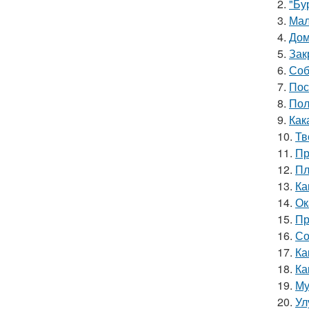
2.
"Бу
3.
Мал
4.
Дом
5.
Зак
6.
Соб
7.
Пос
8.
Пол
9.
Как
10.
Тв
11.
Пр
12.
Пл
13.
Ка
14.
Ок
15.
Пр
16.
Со
17.
Ка
18.
Ка
19.
Му
20.
Ул