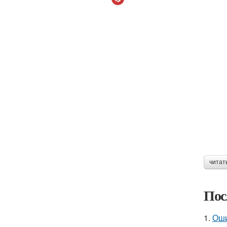
читат
Пос
1.
Оши