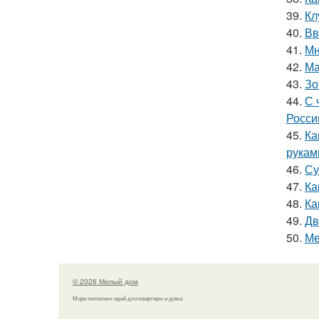
39.
Кл
40.
Вв
41.
Мн
42.
Ма
43.
Зо
44.
С 
Росси
45.
Ка
рукам
46.
Су
47.
Ка
48.
Ка
49.
Дв
50.
Ме
© 2026 Милый дом
Море полезных идей для квартиры и дома