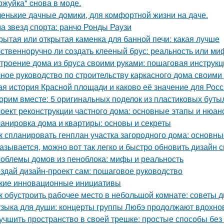
ржуйка" cнова в моде.
енькие дачные домики, для комфортной жизни на даче.
а звезд спорта: ранчо Ронды Раузи
рытая или открытая каменка для банной печи: какая лучше
ственноручно ли создать клееный брус: реальность или ми
троение дома из бруса своими руками: пошаговая инструк
ное руководство по строительству каркасного дома своими
ая история Красной площади и каково её значение для Рос
орим вместе: 5 оригинальных поделок из пластиковых буты
оект реконструкции частного дома: основные этапы и нюан
анировка дома и квартиры: основы и секреты
к спланировать генплан участка загородного дома: основн
азывается, можно вот так легко и быстро обновить дизайн с
облемы домов из пеноблока: мифы и реальность
здай дизайн-проект сам: пошаговое руководство
кие инновационные инициативы
к обустроить рабочее место в небольшой комнате: советы 
зыка для души: концерты группы Любэ продолжают вдохно
учшить пространство в своей трешке: простые способы бе