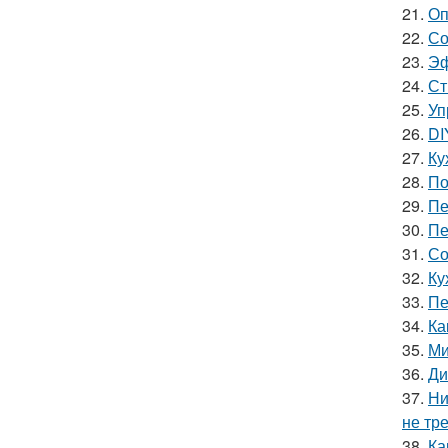
21.
Оп
22.
Со
23.
Эф
24.
Ст
25.
Уп
26.
DI
27.
Ку
28.
По
29.
Пе
30.
Пе
31.
Со
32.
Ку
33.
Пе
34.
Ка
35.
Ми
36.
Ди
37.
Ни
не тр
38.
Ка