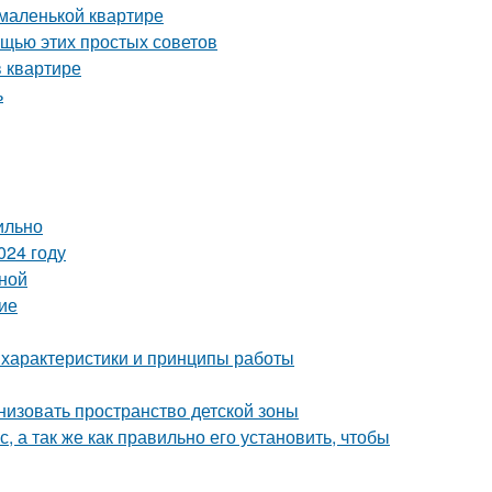
 маленькой квартире
ощью этих простых советов
 квартире
ь
ильно
024 году
иной
ие
 характеристики и принципы работы
низовать пространство детской зоны
, а так же как правильно его установить, чтобы