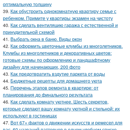
оптимальную толщину
39.
Как обустроить однокомнатную квартиру семье с
ребенком. Примите у квартиры экзамен на чистоту
40.
Как сделать вентиляцию гаража с естественной и
принудительной схемой
41.
Выбрать окна в баню. Виды окон
42.
Как оформить цветочные клумбы из многолетников.
Клумбы из многолетников и декоративных цветов:
готовые схемы по оформлению и ландшафтному
дизайну для начинающих, 200 фото
43.
Как предотвратить вздутие паркета от воды
44.
Бюджетные рецепты для домашнего уюта
45.
Перечень этапов ремонта в квартире: от
планирования до финального результата
46.
Как сделать комнату уютнее. Шесть секретов,
которые сделают вашу комнату уютной и стильной: их
используют в гостиницах
47.
Вот 67+ фактов о движении искусств и ремесел для
вас. 60 названий паттернов в одном удобном списке