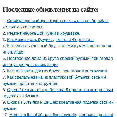
Последние обновления на сайте:
1.
Ошибка при выборе сторон света = вечная борьба с
холодом или светом.
2.
Ремонт небольшой кузни в хрущевке.
3.
Как живет «Эль Кукуй»: дом Тони Фергюсона
4.
Как сделать клееный брус своими руками: пошаговая
инструкция
5.
Построение дома из бруса своими руками: пошаговая
инструкция для начинающих
6.
Как построить дом из бруса: пошаговая инструкция
7.
Как сделать ежика из пластиковой бутылки своими
руками: простая инструкция
8.
Сделайте вместе с ребенком: 5 простых и интересных
поделок из бумаги
9.
Ёжик из бутылки и шишек: креативная поделка своими
руками
10.
Here is a list of 60 questions covering various aspects of