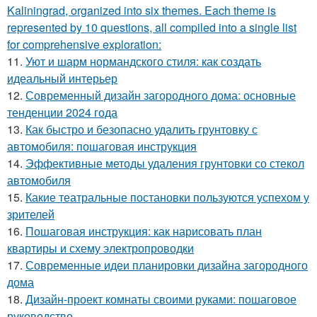
Kaliningrad, organized into six themes. Each theme is
represented by 10 questions, all compiled into a single list
for comprehensive exploration:
11.
Уют и шарм нормандского стиля: как создать
идеальный интерьер
12.
Современный дизайн загородного дома: основные
тенденции 2024 года
13.
Как быстро и безопасно удалить грунтовку с
автомобиля: пошаговая инструкция
14.
Эффективные методы удаления грунтовки со стекол
автомобиля
15.
Какие театральные постановки пользуются успехом у
зрителей
16.
Пошаговая инструкция: как нарисовать план
квартиры и схему электропроводки
17.
Современные идеи планировки дизайна загородного
дома
18.
Дизайн-проект комнаты своими руками: пошаговое
руководство