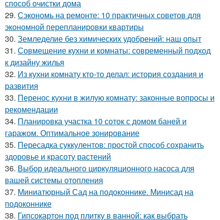
способ очистки дома
29.
Сэкономь на ремонте: 10 практичных советов для
экономной перепланировки квартиры
30.
Земледелие без химических удобрений: наш опыт
31.
Совмещение кухни и комнаты: современный подход
к дизайну жилья
32.
Из кухни комнату кто-то делал: история создания и
развития
33.
Перенос кухни в жилую комнату: законные вопросы и
рекомендации
34.
Планировка участка 10 соток с домом баней и
гаражом. Оптимальное зонирование
35.
Пересадка суккулентов: простой способ сохранить
здоровье и красоту растений
36.
Выбор идеального циркуляционного насоса для
вашей системы отопления
37.
Миниатюрный Сад на подоконнике. Минисад на
подоконнике
38.
Гипсокартон под плитку в ванной: как выбрать