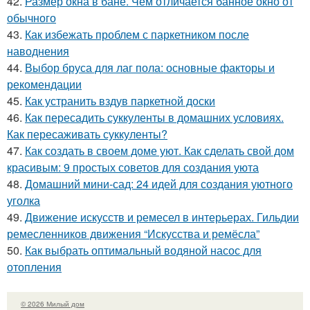
42.
Размер окна в бане. Чем отличается банное окно от
обычного
43.
Как избежать проблем с паркетником после
наводнения
44.
Выбор бруса для лаг пола: основные факторы и
рекомендации
45.
Как устранить вздув паркетной доски
46.
Как пересадить суккуленты в домашних условиях.
Как пересаживать суккуленты?
47.
Как создать в своем доме уют. Как сделать свой дом
красивым: 9 простых советов для создания уюта
48.
Домашний мини-сад: 24 идей для создания уютного
уголка
49.
Движение искусств и ремесел в интерьерах. Гильдии
ремесленников движения “Искусства и ремёсла”
50.
Как выбрать оптимальный водяной насос для
отопления
© 2026 Милый дом