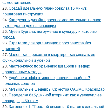
самостоятельно
23.
Создай идеальную планировку за 15 минут:
пошаговая инструкция
24.
Как сделать дизайн-проект самостоятельно: полное
руководство для начинающих
25.
Музеи Кургана: погружение в культуру и историю
города
26.
Стратегии для организации пространства без
прихожей
27.
Маленькая прихожая в квартире: как сделать ее
функциональной и уютной
28.
Мастер-класс по хранению швабров и ведер:
проверенные методы
29.
Удобное и эффективное хранение швабры: 7
полезных советов
30.
Музыкальные шедевры Оркестра CAGMO Краснодар
31.
Переделка бабушкиной вторички: как я увеличил ее
площадь до 50 кв. м
32.
Заголовок 1: "Простой ремонт: 10 шагов к идеальной