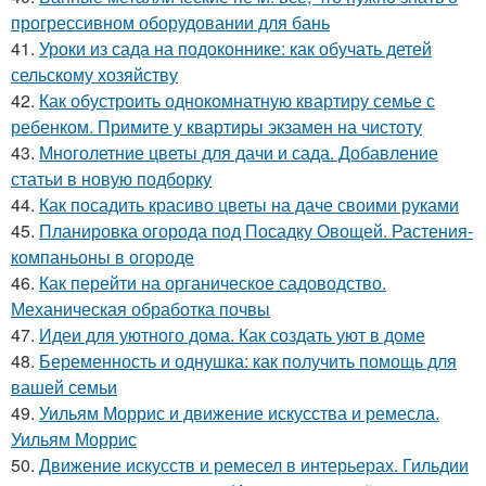
прогрессивном оборудовании для бань
41.
Уроки из сада на подоконнике: как обучать детей
сельскому хозяйству
42.
Как обустроить однокомнатную квартиру семье с
ребенком. Примите у квартиры экзамен на чистоту
43.
Многолетние цветы для дачи и сада. Добавление
статьи в новую подборку
44.
Как посадить красиво цветы на даче своими руками
45.
Планировка огорода под Посадку Овощей. Растения-
компаньоны в огороде
46.
Как перейти на органическое садоводство.
Механическая обработка почвы
47.
Идеи для уютного дома. Как создать уют в доме
48.
Беременность и однушка: как получить помощь для
вашей семьи
49.
Уильям Моррис и движение искусства и ремесла.
Уильям Моррис
50.
Движение искусств и ремесел в интерьерах. Гильдии