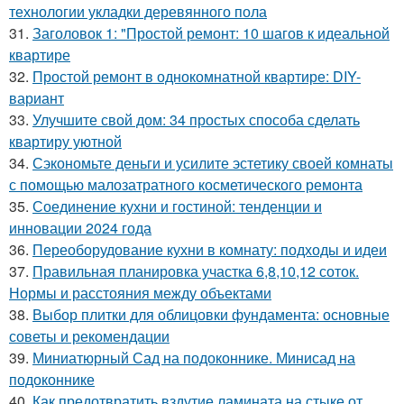
технологии укладки деревянного пола
31.
Заголовок 1: "Простой ремонт: 10 шагов к идеальной
квартире
32.
Простой ремонт в однокомнатной квартире: DIY-
вариант
33.
Улучшите свой дом: 34 простых способа сделать
квартиру уютной
34.
Сэкономьте деньги и усилите эстетику своей комнаты
с помощью малозатратного косметического ремонта
35.
Соединение кухни и гостиной: тенденции и
инновации 2024 года
36.
Переоборудование кухни в комнату: подходы и идеи
37.
Правильная планировка участка 6,8,10,12 соток.
Нормы и расстояния между объектами
38.
Выбор плитки для облицовки фундамента: основные
советы и рекомендации
39.
Миниатюрный Сад на подоконнике. Минисад на
подоконнике
40.
Как предотвратить вздутие ламината на стыке от