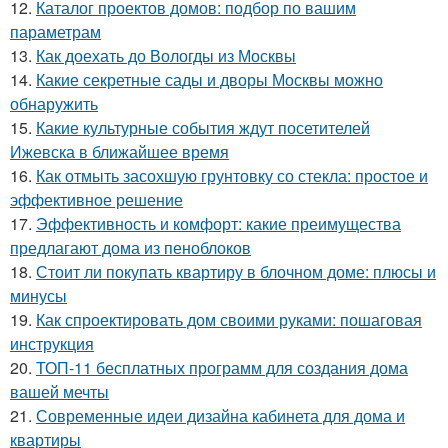
12.
Каталог проектов домов: подбор по вашим
параметрам
13.
Как доехать до Вологды из Москвы
14.
Какие секретные сады и дворы Москвы можно
обнаружить
15.
Какие культурные события ждут посетителей
Ижевска в ближайшее время
16.
Как отмыть засохшую грунтовку со стекла: простое и
эффективное решение
17.
Эффективность и комфорт: какие преимущества
предлагают дома из пеноблоков
18.
Стоит ли покупать квартиру в блочном доме: плюсы и
минусы
19.
Как спроектировать дом своими руками: пошаговая
инструкция
20.
ТОП-11 бесплатных программ для создания дома
вашей мечты
21.
Современные идеи дизайна кабинета для дома и
квартиры