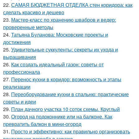
22.
САМАЯ БЮДЖЕТНАЯ ОТДЕЛКА стен коридора: как
сделать красиво и дешево
23.
Мастер-класс по хранению швабров и ведер:
проверенные методы
24.
Татьяна Буланова: Московские проекты и
достижения
25.
Удивительные суккуленты: секреты их ухода и
выращивания
26.
Как создать идеальный газон: советы от
профессионала
27.
Перенос кухни в коридор: возможность и этапы
реализации
28.
Переоборудование кухни в спальню: практические
советы и идеи
29.
План дачного участка 10 соток схемы. Круглый
30.
Огород на подоконнике или на балконе. Как
превратить балкон в мини-огород
31.
Просто и эффективно: как правильно организовать
вентиляцию погреба в гараже