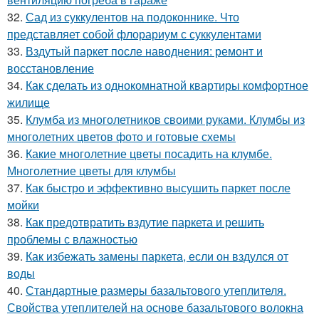
32.
Сад из суккулентов на подоконнике. Что
представляет собой флорариум с суккулентами
33.
Вздутый паркет после наводнения: ремонт и
восстановление
34.
Как сделать из однокомнатной квартиры комфортное
жилище
35.
Клумба из многолетников своими руками. Клумбы из
многолетних цветов фото и готовые схемы
36.
Какие многолетние цветы посадить на клумбе.
Многолетние цветы для клумбы
37.
Как быстро и эффективно высушить паркет после
мойки
38.
Как предотвратить вздутие паркета и решить
проблемы с влажностью
39.
Как избежать замены паркета, если он вздулся от
воды
40.
Стандартные размеры базальтового утеплителя.
Свойства утеплителей на основе базальтового волокна