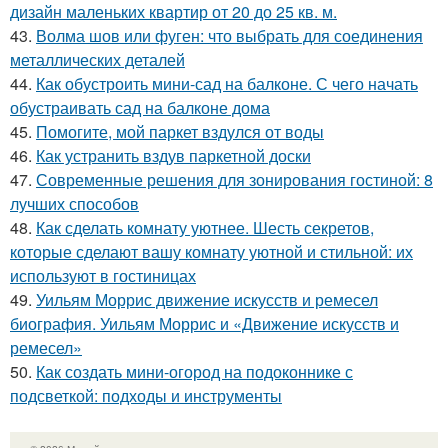
дизайн маленьких квартир от 20 до 25 кв. м.
43.
Волма шов или фуген: что выбрать для соединения
металлических деталей
44.
Как обустроить мини-сад на балконе. С чего начать
обустраивать сад на балконе дома
45.
Помогите, мой паркет вздулся от воды
46.
Как устранить вздув паркетной доски
47.
Современные решения для зонирования гостиной: 8
лучших способов
48.
Как сделать комнату уютнее. Шесть секретов,
которые сделают вашу комнату уютной и стильной: их
используют в гостиницах
49.
Уильям Моррис движение искусств и ремесел
биография. Уильям Моррис и «Движение искусств и
ремесел»
50.
Как создать мини-огород на подоконнике с
подсветкой: подходы и инструменты