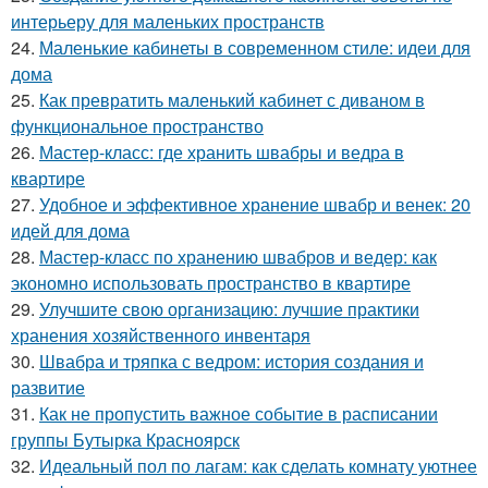
интерьеру для маленьких пространств
24.
Маленькие кабинеты в современном стиле: идеи для
дома
25.
Как превратить маленький кабинет с диваном в
функциональное пространство
26.
Мастер-класс: где хранить швабры и ведра в
квартире
27.
Удобное и эффективное хранение швабр и венек: 20
идей для дома
28.
Мастер-класс по хранению швабров и ведер: как
экономно использовать пространство в квартире
29.
Улучшите свою организацию: лучшие практики
хранения хозяйственного инвентаря
30.
Швабра и тряпка с ведром: история создания и
развитие
31.
Как не пропустить важное событие в расписании
группы Бутырка Красноярск
32.
Идеальный пол по лагам: как сделать комнату уютнее