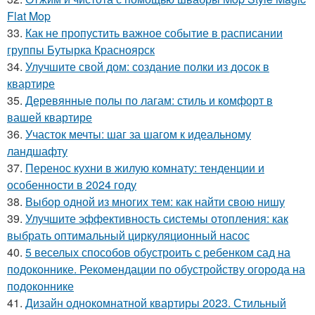
Flat Mop
33.
Как не пропустить важное событие в расписании
группы Бутырка Красноярск
34.
Улучшите свой дом: создание полки из досок в
квартире
35.
Деревянные полы по лагам: стиль и комфорт в
вашей квартире
36.
Участок мечты: шаг за шагом к идеальному
ландшафту
37.
Перенос кухни в жилую комнату: тенденции и
особенности в 2024 году
38.
Выбор одной из многих тем: как найти свою нишу
39.
Улучшите эффективность системы отопления: как
выбрать оптимальный циркуляционный насос
40.
5 веселых способов обустроить с ребенком сад на
подоконнике. Рекомендации по обустройству огорода на
подоконнике
41.
Дизайн однокомнатной квартиры 2023. Стильный