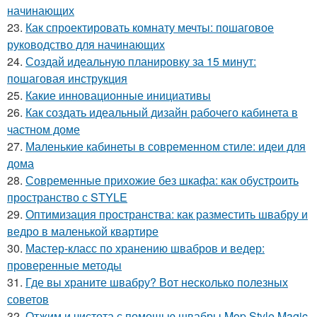
начинающих
23.
Как спроектировать комнату мечты: пошаговое
руководство для начинающих
24.
Создай идеальную планировку за 15 минут:
пошаговая инструкция
25.
Какие инновационные инициативы
26.
Как создать идеальный дизайн рабочего кабинета в
частном доме
27.
Маленькие кабинеты в современном стиле: идеи для
дома
28.
Современные прихожие без шкафа: как обустроить
пространство с STYLE
29.
Оптимизация пространства: как разместить швабру и
ведро в маленькой квартире
30.
Мастер-класс по хранению швабров и ведер:
проверенные методы
31.
Где вы храните швабру? Вот несколько полезных
советов
32.
Отжим и чистота с помощью швабры Mop Style Magic