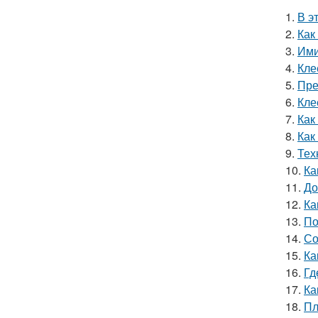
1.
В э
2.
Как
3.
Ими
4.
Кле
5.
Пре
6.
Кле
7.
Как
8.
Как
9.
Тех
10.
Ка
11.
До
12.
Ка
13.
По
14.
Со
15.
Ка
16.
Гд
17.
Ка
18.
Пл