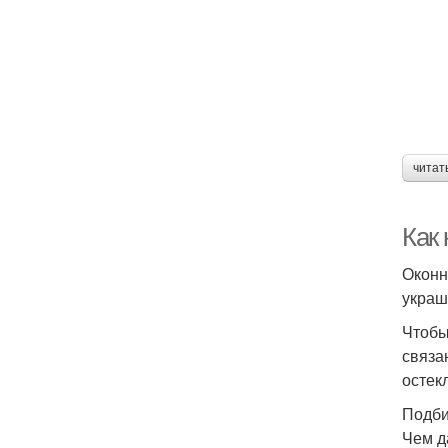
читат
Как 
Оконн
украш
Чтобы
связа
остек
Подби
Чем д