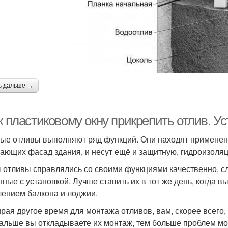
ь дальше →
к пластиковому окну прикрепить отлив. У
ые отливы выполняют ряд функций. Они находят применени
ающих фасад здания, и несут ещё и защитную, гидроизоля
 отливы справлялись со своими функциями качественно, сл
нные с установкой. Лучше ставить их в тот же день, когда 
лением балкона и лоджии.
рая другое время для монтажа отливов, вам, скорее всего,
альше вы откладываете их монтаж, тем больше проблем може