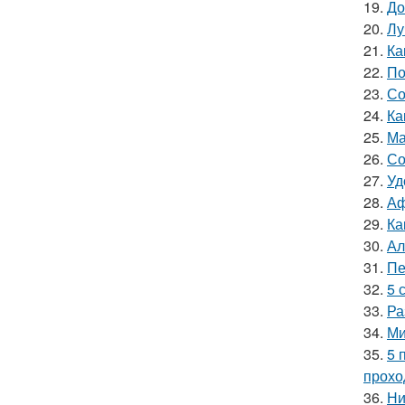
19.
До
20.
Лу
21.
Ка
22.
По
23.
Со
24.
Ка
25.
Ма
26.
Со
27.
Уд
28.
Аф
29.
Ка
30.
Ал
31.
Пе
32.
5 
33.
Ра
34.
Ми
35.
5 
прохо
36.
Ни