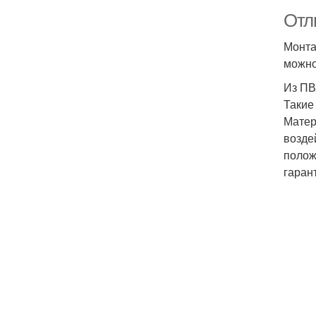
Отл
Монта
можно
Из П
Такие
Матер
возде
полож
гаран