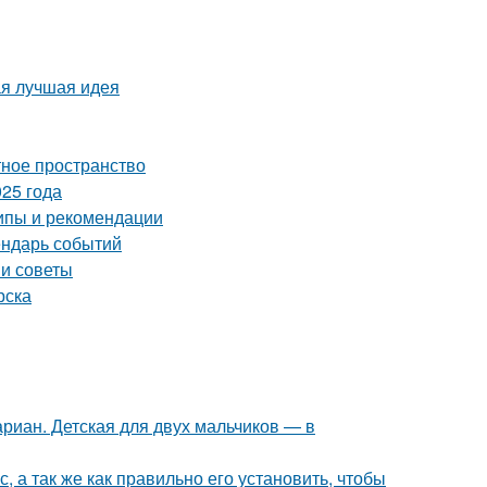
ая лучшая идея
тное пространство
25 года
ипы и рекомендации
ендарь событий
 и советы
рска
риан. Детская для двух мальчиков — в
, а так же как правильно его установить, чтобы