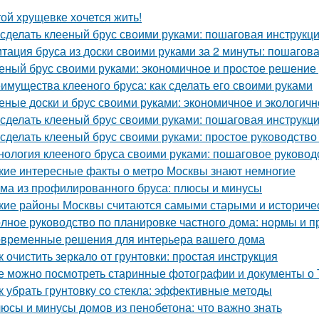
той хрущевке хочется жить!
 сделать клееный брус своими руками: пошаговая инструкц
тация бруса из доски своими руками за 2 минуты: пошагов
еный брус своими руками: экономичное и простое решение
имущества клееного бруса: как сделать его своими руками
еные доски и брус своими руками: экономичное и экологич
 сделать клееный брус своими руками: пошаговая инструкц
 сделать клееный брус своими руками: простое руководств
нология клееного бруса своими руками: пошаговое руковод
кие интересные факты о метро Москвы знают немногие
ма из профилированного бруса: плюсы и минусы
кие районы Москвы считаются самыми старыми и историче
лное руководство по планировке частного дома: нормы и п
временные решения для интерьера вашего дома
к очистить зеркало от грунтовки: простая инструкция
е можно посмотреть старинные фотографии и документы о 
к убрать грунтовку со стекла: эффективные методы
юсы и минусы домов из пенобетона: что важно знать