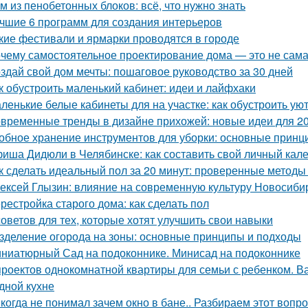
м из пенобетонных блоков: всё, что нужно знать
чшие 6 программ для создания интерьеров
кие фестивали и ярмарки проводятся в городе
чему самостоятельное проектирование дома — это не сам
здай свой дом мечты: пошаговое руководство за 30 дней
к обустроить маленький кабинет: идеи и лайфхаки
ленькие белые кабинеты для на участке: как обустроить ую
временные тренды в дизайне прихожей: новые идеи для 20
обное хранение инструментов для уборки: основные принц
иша Дидюли в Челябинске: как составить свой личный кал
к сделать идеальный пол за 20 минут: проверенные методы
ексей Глызин: влияние на современную культуру Новосиби
рестройка старого дома: как сделать пол
советов для тех, которые хотят улучшить свои навыки
зделение огорода на зоны: основные принципы и подходы
ниатюрный Сад на подоконнике. Минисад на подоконнике
проектов однокомнатной квартиры для семьи с ребенком. Ва
дной кухне
когда не понимал зачем окно в бане.. Разбираем этот вопрос