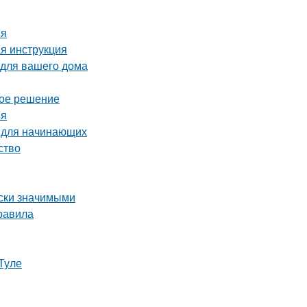
ия
ая инструкция
 для вашего дома
ное решение
ия
о для начинающих
ство
ски значимыми
равила
Туле