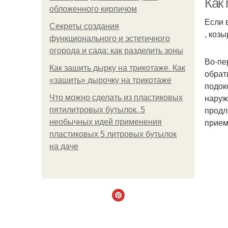
Как
обложенного кирпичом
Если 
Секреты создания
, коз
функционального и эстетичного
огорода и сада: как разделить зоны
Во-пе
Как зашить дырку на трикотаже. Как
обрат
«зашить» дырочку на трикотаже
подок
наруж
Что можно сделать из пластиковых
продл
пятилитровых бутылок. 5
прием
необычных идей применения
пластиковых 5 литровых бутылок
на даче