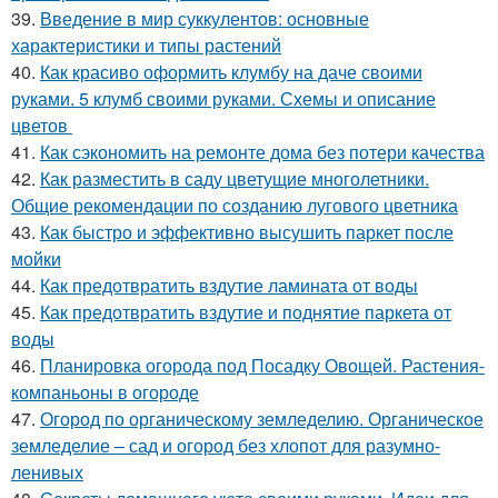
39.
Введение в мир суккулентов: основные
характеристики и типы растений
40.
Как красиво оформить клумбу на даче своими
руками. 5 клумб своими руками. Схемы и описание
цветов
41.
Как сэкономить на ремонте дома без потери качества
42.
Как разместить в саду цветущие многолетники.
Общие рекомендации по созданию лугового цветника
43.
Как быстро и эффективно высушить паркет после
мойки
44.
Как предотвратить вздутие ламината от воды
45.
Как предотвратить вздутие и поднятие паркета от
воды
46.
Планировка огорода под Посадку Овощей. Растения-
компаньоны в огороде
47.
Огород по органическому земледелию. Органическое
земледелие – сад и огород без хлопот для разумно-
ленивых