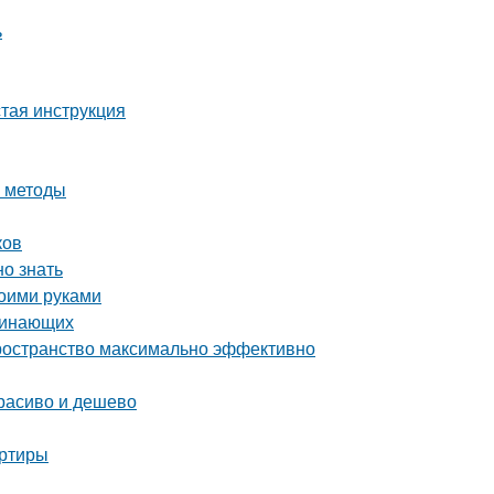
ь
стая инструкция
е методы
ков
но знать
воими руками
ачинающих
пространство максимально эффективно
расиво и дешево
артиры