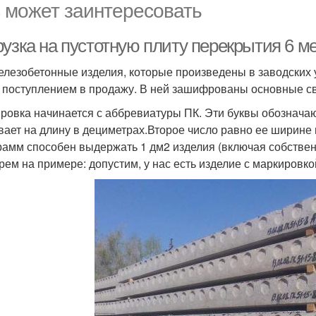
 может заинтересовать
рузка на пустотную плиту перекрытия 6 м
елезобетонные изделия, которые произведены в заводских 
 поступлением в продажу. В ней зашифрованы основные сво
ровка начинается с аббревиатуры ПК. Эти буквы обозначаю
вает на длину в дециметрах.Второе число равно ее ширине 
рамм способен выдержать 1 дм2 изделия (включая собствен
рем на примере: допустим, у нас есть изделие с маркировко