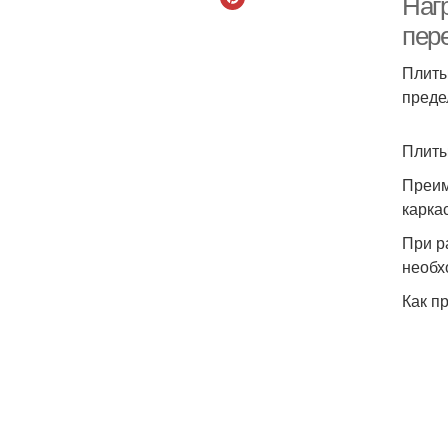
Нагр
пер
Плиты
преде
Плиты
Преим
карка
При р
необх
Как п