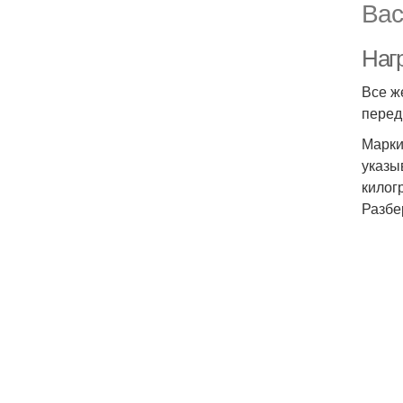
Вас
Наг
Все ж
перед
Марки
указы
килог
Разбе