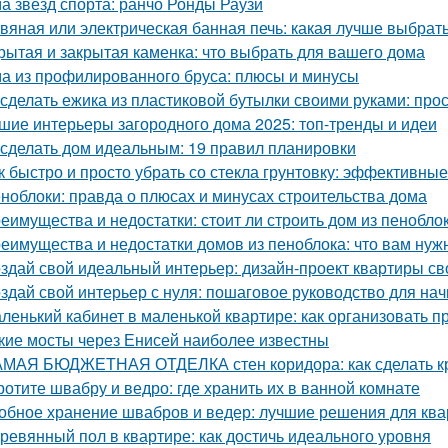
а звезд спорта: ранчо Ронды Раузи
вяная или электрическая банная печь: какая лучше выбрат
рытая и закрытая каменка: что выбрать для вашего дома
а из профилированного бруса: плюсы и минусы
 сделать ежика из пластиковой бутылки своими руками: про
шие интерьеры загородного дома 2025: топ-тренды и идеи
 сделать дом идеальным: 19 правил планировки
к быстро и просто убрать со стекла грунтовку: эффективны
ноблоки: правда о плюсах и минусах строительства дома
еимущества и недостатки: стоит ли строить дом из пенобло
еимущества и недостатки домов из пеноблока: что вам нуж
здай свой идеальный интерьер: дизайн-проект квартиры с
здай свой интерьер с нуля: пошаговое руководство для н
ленький кабинет в маленькой квартире: как организовать 
кие мосты через Енисей наиболее известны
МАЯ БЮДЖЕТНАЯ ОТДЕЛКА стен коридора: как сделать к
ротите швабру и ведро: где хранить их в ванной комнате
обное хранение швабров и ведер: лучшие решения для кв
ревянный пол в квартире: как достичь идеального уровня