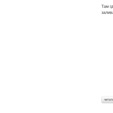
Там г
залив
читат