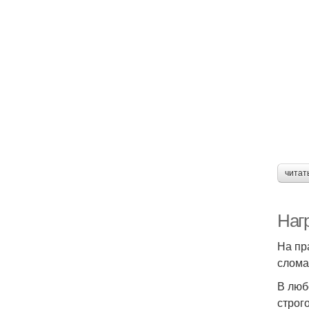
читат
Наг
На пр
слома
В люб
строг