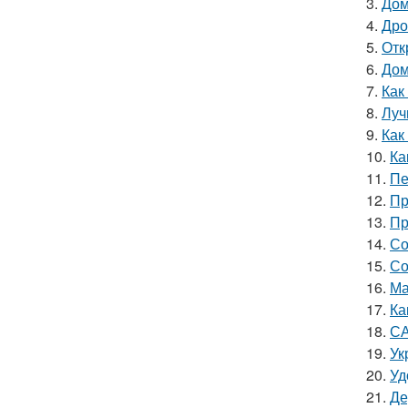
3.
Дом
4.
Дро
5.
Отк
6.
Дом
7.
Как
8.
Луч
9.
Как
10.
Ка
11.
Пе
12.
Пр
13.
Пр
14.
Со
15.
Со
16.
Ма
17.
Ка
18.
СА
19.
Ук
20.
Уд
21.
Де