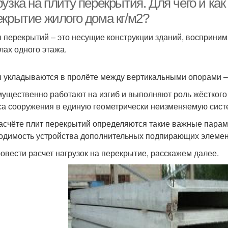
узка на плиту перекрытия. Для чего и как
екрытие жилого дома кг/м2?
 перекрытий – это несущие конструкции зданий, восприни
лах одного этажа.
 укладываются в пролёте между вертикальными опорами –
ущественно работают на изгиб и выполняют роль жёсткого
са сооружения в единую геометрически неизменяемую сист
асчёте плит перекрытий определяются такие важные параме
одимость устройства дополнительных подпирающих элемент
ровести расчет нагрузок на перекрытие, расскажем далее.