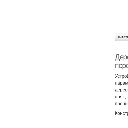
читат
Дер
пер
Устро
парам
дерев
пояс,
прочн
Конст