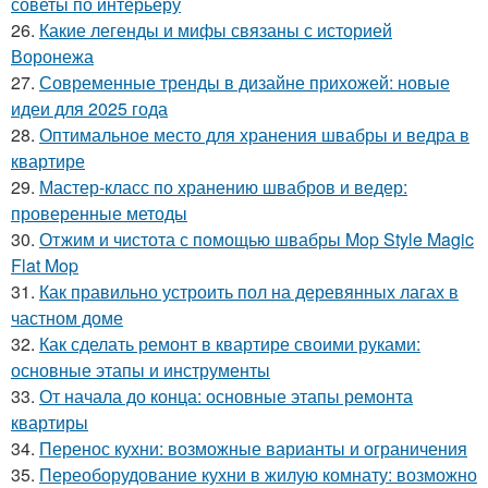
советы по интерьеру
26.
Какие легенды и мифы связаны с историей
Воронежа
27.
Современные тренды в дизайне прихожей: новые
идеи для 2025 года
28.
Оптимальное место для хранения швабры и ведра в
квартире
29.
Мастер-класс по хранению швабров и ведер:
проверенные методы
30.
Отжим и чистота с помощью швабры Mop Style Magic
Flat Mop
31.
Как правильно устроить пол на деревянных лагах в
частном доме
32.
Как сделать ремонт в квартире своими руками:
основные этапы и инструменты
33.
От начала до конца: основные этапы ремонта
квартиры
34.
Перенос кухни: возможные варианты и ограничения
35.
Переоборудование кухни в жилую комнату: возможно