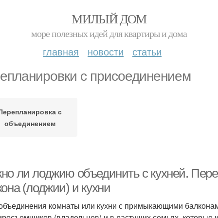
МИЛЫЙ ДОМ
море полезных идей для квартиры и дома
главная
новости
статьи
епланировки с присоединением
Перепланировка с
объединением
но ли лоджию объединить с кухней. Пер
она (лоджии) и кухни
объединения комнаты или кухни с примыкающими балконам
иросъемщиков (владельцев) и в растущих семьях, которые