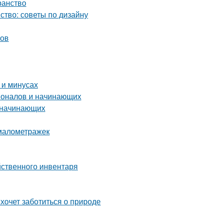
ранство
ство: советы по дизайну
ков
 и минусах
ионалов и начинающих
я начинающих
 малометражек
йственного инвентаря
 хочет заботиться о природе