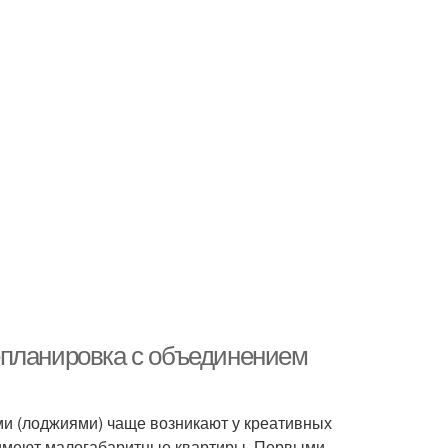
епланировка с объединением
и (лоджиями) чаще возникают у креативных
 имеют малогабаритные квартиры. Первыми