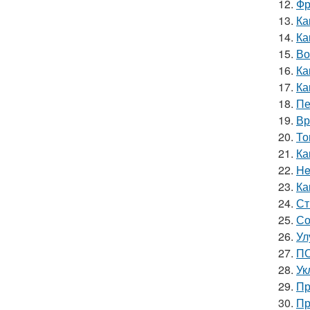
12.
Фр
13.
Ка
14.
Ка
15.
Во
16.
Ка
17.
Ка
18.
Пе
19.
Вр
20.
То
21.
Ка
22.
He
23.
Ка
24.
Ст
25.
Со
26.
Ул
27.
ПО
28.
Ук
29.
Пр
30.
Пр