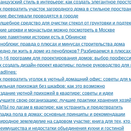
анцузский стиль в интерьере: как создать элегантное прост
к превратить участок загородного дома в стильное простран
кие фестивали проводятся в городе
лшебное средство для очистки стекол от грунтовки и подте
кие церкви и монастыри можно посмотреть в Москве
кие памятники истории есть в Обнинске
ноблоки: правда о плюсах и минусах строительства дома
едно ли жить в доме из пеноблоков? Разбираемся в плюсах
п-16 программ для проектирования домов: выбор професс
к создать дизайн-проект квартиры: полное руководство дл
adlines:
к превратить уголок в уютный домашний офис: советы для
ильная прихожая без шкафов: как это возможно
здание уютной прихожей в квартире: советы и идеи
учшите свою организацию: лучшие практики хранения хозя
ЛЫ по лагам в квартире: как устранить и предотвратить
ладка пола в домах: основные принципы и рекомендации
иродное земледелие на садовом участке: книга для тех, кто
еимущества и недостатки объединения кухни и гостиной