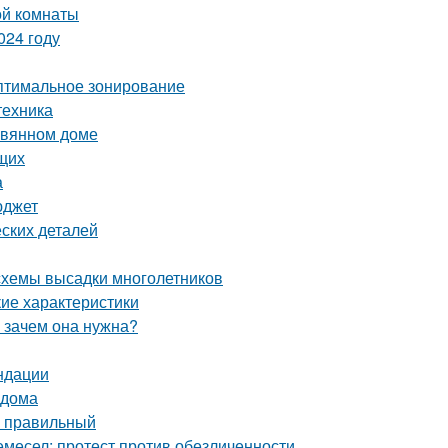
ой комнаты
024 году
Оптимальное зонирование
техника
евянном доме
щих
а
юджет
ских деталей
 схемы высадки многолетников
кие характеристики
и зачем она нужна?
ндации
 дома
ь правильный
емесел: протест против обезличенности