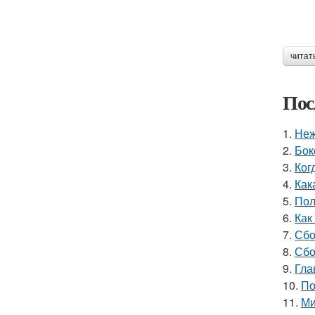
читат
Пос
1.
Неж
2.
Бок
3.
Ког
4.
Как
5.
Пол
6.
Как
7.
Сбо
8.
Сбо
9.
Гла
10.
По
11.
Ми