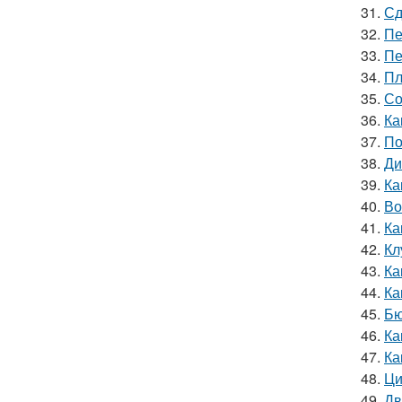
31.
Сд
32.
Пе
33.
Пе
34.
Пл
35.
Со
36.
Ка
37.
По
38.
Ди
39.
Ка
40.
Во
41.
Ка
42.
Кл
43.
Ка
44.
Ка
45.
Бю
46.
Ка
47.
Ка
48.
Ци
49.
Дв