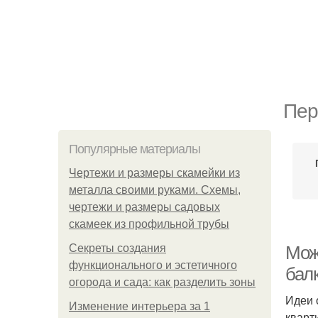
Пер
Популярные материалы
Чертежи и размеры скамейки из
металла своими руками. Схемы,
чертежи и размеры садовых
скамеек из профильной трубы
Секреты создания
Мож
функционального и эстетичного
балк
огорода и сада: как разделить зоны
Идеи 
Изменение интерьера за 1
кварт