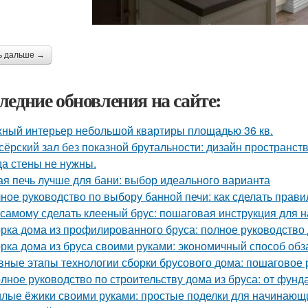
ь дальше →
ледние обновления на сайте:
ный интерьер небольшой квартиры площадью 36 кв.
сёрский зал без показной брутальности: дизайн пространств
да стены не нужны.
ая печь лучше для бани: выбор идеального варианта
ное руководство по выбору банной печи: как сделать прав
 самому сделать клееный брус: пошаговая инструкция для
рка дома из профилированного бруса: полное руководство
рка дома из бруса своими руками: экономичный способ об
вные этапы технологии сборки брусового дома: пошаговое 
лное руководство по строительству дома из бруса: от фун
лые ёжики своими руками: простые поделки для начинающ