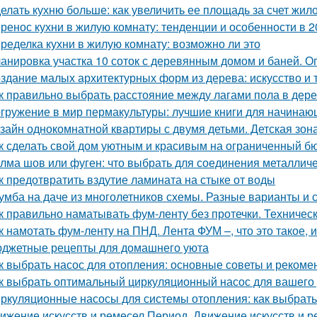
елать кухню больше: как увеличить ее площадь за счет жил
ренос кухни в жилую комнату: тенденции и особенности в 2
ределка кухни в жилую комнату: возможно ли это
анировка участка 10 соток с деревянным домом и баней. 
здание малых архитектурных форм из дерева: искусство и 
к правильно выбрать расстояние между лагами пола в дер
гружение в мир пермакультуры: лучшие книги для начинаю
зайн однокомнатной квартиры с двумя детьми. Детская зон
к сделать свой дом уютным и красивым на ограниченный б
лма шов или фуген: что выбрать для соединения металличе
к предотвратить вздутие ламината на стыке от воды
умба на даче из многолетников схемы. Разные варианты и
к правильно наматывать фум-ленту без протечки. Техничес
к намотать фум-ленту на ПНД. Лента ФУМ –, что это такое, 
джетные рецепты для домашнего уюта
к выбрать насос для отопления: основные советы и рекоме
к выбрать оптимальный циркуляционный насос для вашего
ркуляционные насосы для системы отопления: как выбрат
ижение искусств и ремесел Период. Движение искусств и р