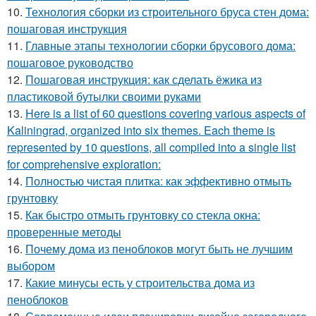
10.
Технология сборки из строительного бруса стен дома:
пошаговая инструкция
11.
Главные этапы технологии сборки брусового дома:
пошаговое руководство
12.
Пошаговая инструкция: как сделать ёжика из
пластиковой бутылки своими руками
13.
Here is a list of 60 questions covering various aspects of
Kaliningrad, organized into six themes. Each theme is
represented by 10 questions, all compiled into a single list
for comprehensive exploration:
14.
Полностью чистая плитка: как эффективно отмыть
грунтовку
15.
Как быстро отмыть грунтовку со стекла окна:
проверенные методы
16.
Почему дома из пеноблоков могут быть не лучшим
выбором
17.
Какие минусы есть у строительства дома из
пеноблоков