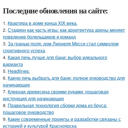
Последние обновления на сайте:
1.
Квартира в доме конца XIX века.
2.
Стадион как часть игры: как архитектура арены меняет
поведение болельщиков и команд
3.
За гранью поля: дом Лионеля Месси стал символом
спортивного успеха
4.
Какая печь лучше для бани: выбор идеального
варианта
5.
Headlines:
6.
Какую печь выбрать для бани: полное руководство для
начинающих
7.
Клееная древесина своими руками: пошаговая
инструкция для начинающих
8.
Правильная технология сборки дома из бруса:
пошаговое руководство
9.
Какие современные проекты и разработки связаны с
историей и культурой Красноярска