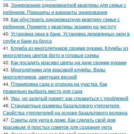
38.
Зонирование однокомнатной квартиры для семьи с
ребенком. Принципы и варианты зонирования
39.
Как обустроить однокомнатную квартиру семье с
ребенком. Примите у квартиры экзамен на чистоту
40.
Установка окна в бане. Установка деревянных окон в
срубе и бане из бруса
41.
Клумба из многолетников своими руками. Клумбы из
многолетних цветов фото и готовые схемы
42.
Как посадить красиво цветы на даче своими руками
43.
Многолетники для красивой клумбы. Виды
многолетников, цветущих весной
44.
Планировка сада и огорода на участка. Как
правильно выбрать место для сада
45.
Увы, но залитый паркет: как справиться с проблемой
46.
Стандартные размеры базальтового утеплителя.
Свойства утеплителей на основе базальтового волокна
47.
Советы для уюта в доме. Как сделать свой дом
красивым: 9 простых советов для создания уюта