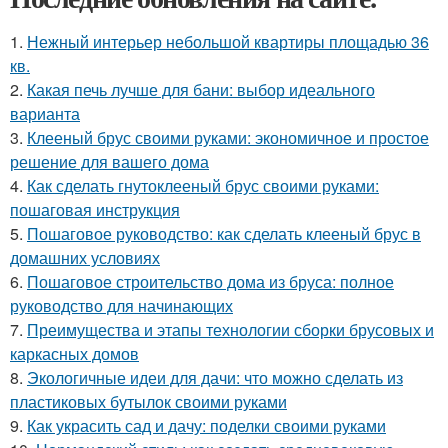
1.
Нежный интерьер небольшой квартиры площадью 36
кв.
2.
Какая печь лучше для бани: выбор идеального
варианта
3.
Клееный брус своими руками: экономичное и простое
решение для вашего дома
4.
Как сделать гнутоклееный брус своими руками:
пошаговая инструкция
5.
Пошаговое руководство: как сделать клееный брус в
домашних условиях
6.
Пошаговое строительство дома из бруса: полное
руководство для начинающих
7.
Преимущества и этапы технологии сборки брусовых и
каркасных домов
8.
Экологичные идеи для дачи: что можно сделать из
пластиковых бутылок своими руками
9.
Как украсить сад и дачу: поделки своими руками