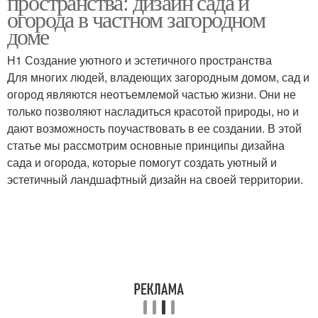
пространства: дизайн сада и
огорода в частном загородном
доме
Сад из комнатных
H1 Создание уютного и эстетичного пространства
Растения в квартире
растений
Для многих людей, владеющих загородным домом, сад и
огород являются неотъемлемой частью жизни. Они не
только позволяют насладиться красотой природы, но и
дают возможность поучаствовать в ее создании. В этой
Комнатные растения
Растения под стиль
статье мы рассмотрим основные принципы дизайна
сада и огорода, которые помогут создать уютный и
эстетичный ландшафтный дизайн на своей территории.
Мини-сад из комнатных
растений