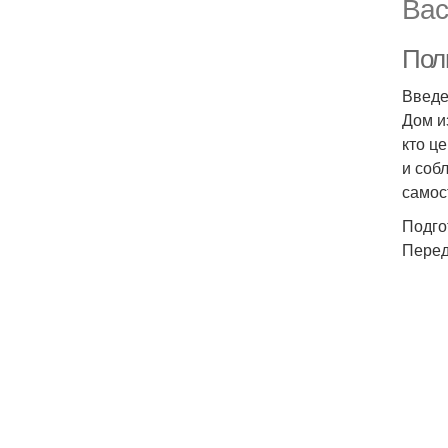
Вас
Пол
Введ
Дом и
кто ц
и соб
самос
Подго
Перед