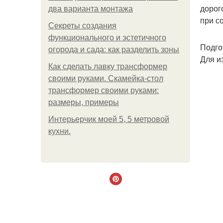
дорог
два варианта монтажа
при с
Секреты создания
функционального и эстетичного
Подго
огорода и сада: как разделить зоны
Для и
Как сделать лавку трансформер
своими руками. Скамейка-стол
трансформер своими руками:
размеры, примеры
Интерьерчик моей 5, 5 метровой
кухни.