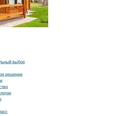
ильный выбор
ное решение
ми
ство
ологии
и
ласс