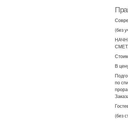
Пра
Совре
(без 
НАЧН
СМЕТ
Стоим
В цен
Подго
по сп
прора
Заказ
Госте
(без 