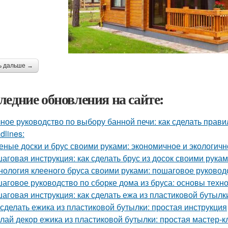
ь дальше →
ледние обновления на сайте:
ное руководство по выбору банной печи: как сделать прав
dlines:
еные доски и брус своими руками: экономичное и экологич
аговая инструкция: как сделать брус из досок своими рука
нология клееного бруса своими руками: пошаговое руковод
аговое руководство по сборке дома из бруса: основы техн
аговая инструкция: как сделать ежа из пластиковой бутылк
 сделать ежика из пластиковой бутылки: простая инструкция
лай декор ежика из пластиковой бутылки: простая мастер-к