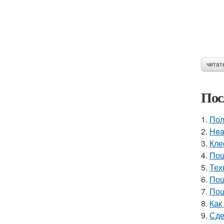
читат
Пос
1.
Пол
2.
Hea
3.
Кле
4.
Пош
5.
Тех
6.
Пош
7.
Пош
8.
Как
9.
Сде