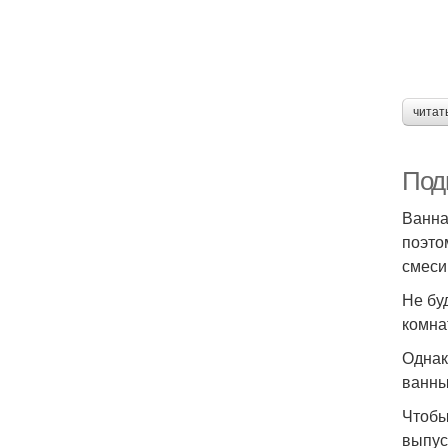
читат
Подг
Ванна
поэто
смеси
Не бу
комна
Однак
ванны
Чтобы
выпус