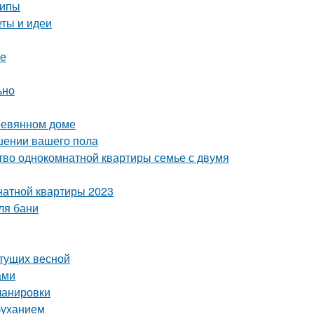
ципы
еты и идеи
ре
ьно
еревянном доме
чшении вашего пола
тво однокомнатной квартиры семье с двумя
натной квартиры 2023
ля бани
етущих весной
ами
ланировки
буханием