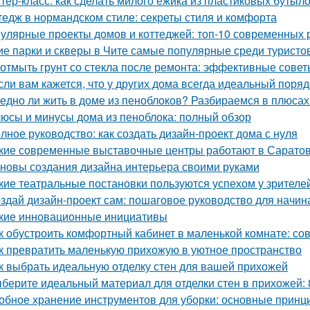
тер-класс: как сделать милого ежика из пластиковых бутыл
тедж в нормандском стиле: секреты стиля и комфорта
улярные проекты домов и коттеджей: топ-10 современных
ие парки и скверы в Чите самые популярные среди туристо
 отмыть грунт со стекла после ремонта: эффективные сове
сли вам кажется, что у других дома всегда идеальный порядо
едно ли жить в доме из пеноблоков? Разбираемся в плюсах
юсы и минусы дома из пеноблока: полный обзор
лное руководство: как создать дизайн-проект дома с нуля
кие современные выставочные центры работают в Сарато
новы создания дизайна интерьера своими руками
кие театральные постановки пользуются успехом у зрителе
здай дизайн-проект сам: пошаговое руководство для начи
кие инновационные инициативы
к обустроить комфортный кабинет в маленькой комнате: со
к превратить маленькую прихожую в уютное пространство
к выбрать идеальную отделку стен для вашей прихожей
берите идеальный материал для отделки стен в прихожей:
обное хранение инструментов для уборки: основные принц