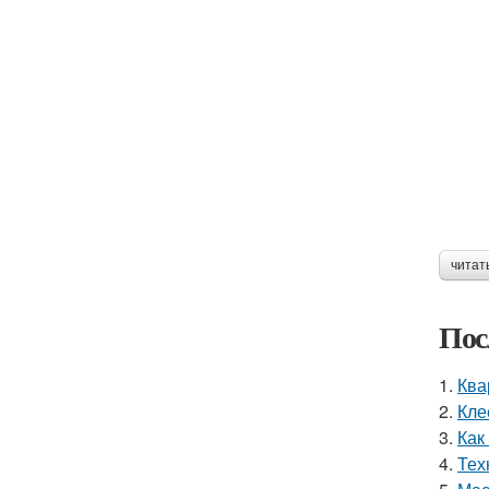
читат
Пос
1.
Ква
2.
Кле
3.
Как
4.
Тех