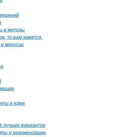
ок
 решений
в
ты и методы
к, то вам кажется.
 и минусах
ве
й
нающих
веты и идеи
 8 лучших вариантов
ипы и рекомендации