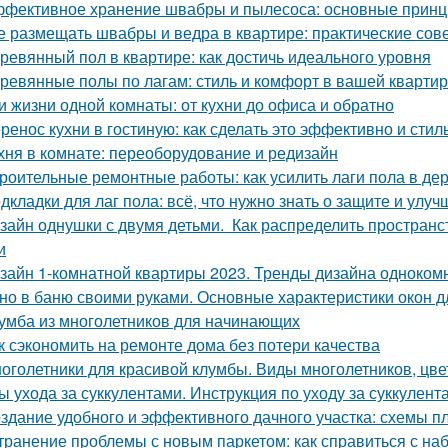
фективное хранение швабры и пылесоса: основные прин
е размещать швабры и ведра в квартире: практические сов
ревянный пол в квартире: как достичь идеального уровня
ревянные полы по лагам: стиль и комфорт в вашей кварти
и жизни одной комнаты: от кухни до офиса и обратно
ренос кухни в гостиную: как сделать это эффективно и стил
хня в комнате: переоборудование и редизайн
роительные ремонтные работы: как усилить лаги пола в д
дкладки для лаг пола: всё, что нужно знать о защите и улу
зайн однушки с двумя детьми. Как распределить пространс
и
зайн 1-комнатной квартиры 2023. Тренды дизайна одноком
но в баню своими руками. Основные характеристики окон д
умба из многолетников для начинающих
к сэкономить на ремонте дома без потери качества
оголетники для красивой клумбы. Виды многолетников, цв
ы ухода за суккулентами. Инструкция по уходу за суккулент
здание удобного и эффективного дачного участка: схемы п
транение проблемы с новым паркетом: как справиться с на