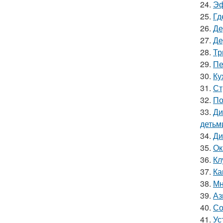
24.
Эф
25.
Гд
26.
Де
27.
Де
28.
Тр
29.
Пе
30.
Ку
31.
Ст
32.
По
33.
Ди
детьм
34.
Ди
35.
Ок
36.
Кл
37.
Ка
38.
Мн
39.
Аз
40.
Со
41.
Ус