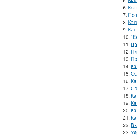
5.
Мас
6.
Кот
7.
Поп
8.
Как
9.
Как
10.
"Е
11.
Вр
12.
Пл
13.
По
14.
Ка
15.
Ос
16.
Ка
17.
Со
18.
Ка
19.
Ка
20.
Ка
21.
Ка
22.
Вы
23.
Уд