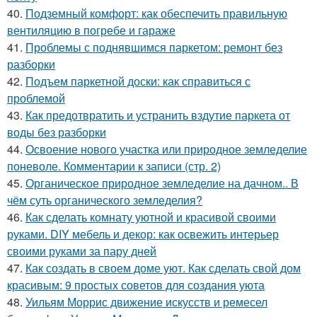
40.
Подземный комфорт: как обеспечить правильную
вентиляцию в погребе и гараже
41.
Проблемы с поднявшимся паркетом: ремонт без
разборки
42.
Подъем паркетной доски: как справиться с
проблемой
43.
Как предотвратить и устранить вздутие паркета от
воды без разборки
44.
Освоение нового участка или природное земледелие
поневоле. Комментарии к записи (стр. 2)
45.
Органическое природное земледелие на дачном.. В
чём суть органического земледелия?
46.
Как сделать комнату уютной и красивой своими
руками. DIY мебель и декор: как освежить интерьер
своими руками за пару дней
47.
Как создать в своем доме уют. Как сделать свой дом
красивым: 9 простых советов для создания уюта
48.
Уильям Моррис движение искусств и ремесел