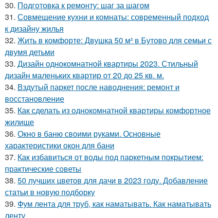
30.
Подготовка к ремонту: шаг за шагом
31.
Совмещение кухни и комнаты: современный подход
к дизайну жилья
32.
Жить в комфорте: Двушка 50 м² в Бутово для семьи с
двумя детьми
33.
Дизайн однокомнатной квартиры 2023. Стильный
дизайн маленьких квартир от 20 до 25 кв. м.
34.
Вздутый паркет после наводнения: ремонт и
восстановление
35.
Как сделать из однокомнатной квартиры комфортное
жилище
36.
Окно в баню своими руками. Основные
характеристики окон для бани
37.
Как избавиться от воды под паркетным покрытием:
практические советы
38.
50 лучших цветов для дачи в 2023 году. Добавление
статьи в новую подборку
39.
Фум лента для труб, как наматывать. Как наматывать
ленту