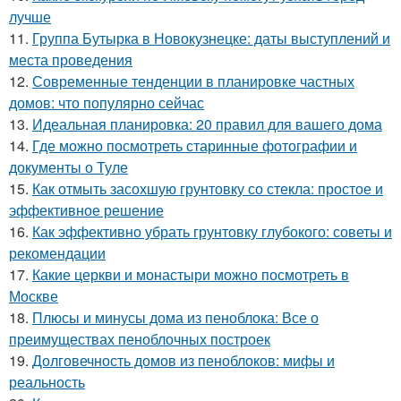
лучше
11.
Группа Бутырка в Новокузнецке: даты выступлений и
места проведения
12.
Современные тенденции в планировке частных
домов: что популярно сейчас
13.
Идеальная планировка: 20 правил для вашего дома
14.
Где можно посмотреть старинные фотографии и
документы о Туле
15.
Как отмыть засохшую грунтовку со стекла: простое и
эффективное решение
16.
Как эффективно убрать грунтовку глубокого: советы и
рекомендации
17.
Какие церкви и монастыри можно посмотреть в
Москве
18.
Плюсы и минусы дома из пеноблока: Все о
преимуществах пеноблочных построек
19.
Долговечность домов из пеноблоков: мифы и
реальность