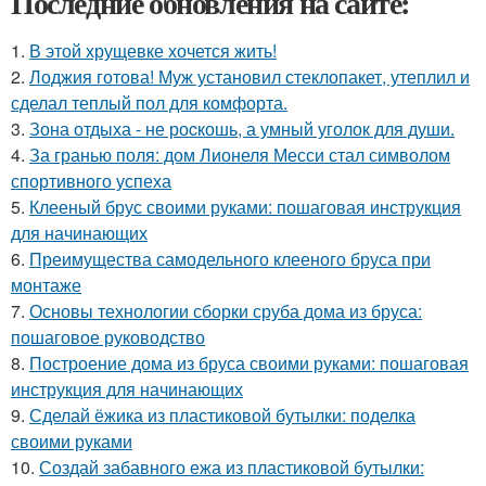
Последние обновления на сайте:
1.
В этой хрущевке хочется жить!
2.
Лоджия готова! Муж установил стеклопакет, утеплил и
сделал теплый пол для комфорта.
3.
Зона отдыха - не роcкошь, а умный уголок для души.
4.
За гранью поля: дом Лионеля Месси стал символом
спортивного успеха
5.
Клееный брус своими руками: пошаговая инструкция
для начинающих
6.
Преимущества самодельного клееного бруса при
монтаже
7.
Основы технологии сборки сруба дома из бруса:
пошаговое руководство
8.
Построение дома из бруса своими руками: пошаговая
инструкция для начинающих
9.
Сделай ёжика из пластиковой бутылки: поделка
своими руками
10.
Создай забавного ежа из пластиковой бутылки: