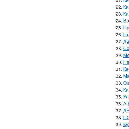
22.
Ка
23.
Ка
24.
Вр
25.
Пр
26.
Пл
27.
Ди
28.
Со
29.
Ме
30.
Не
31.
Ка
32.
Ма
33.
Оп
34.
Ка
35.
Ул
36.
Аф
37.
ДЕ
38.
ПО
39.
Ку