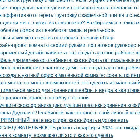
кие природные заповедники и парки находятся недалеко о
к эффективно оттереть грунтовку с кафельной плитки и сте
едно ли жить в доме из пеноблоков? Разбираемся в плюсах
облемы домов из пеноблока: мифы и реальность
юсы и минусы дома из пеноблока: полный обзор
зайн-проект комнаты своими руками: пошаговое руководст
временный дизайн кабинета: как создать уютное рабочее п
бель для маленького кабинета: как выбрать оптимальные 
большой кабинет в частном доме: как создать уютное рабо
к создать уютный офис в маленькой комнате: советы по инт
ло места, но много возможностей: как сделать из маленьк
тимальное место для хранения швабры и ведра в квартире
к правильно хранить швабру в ванной
учшите свою организацию: лучшие практики хранения хозя
иша Дидюли в Челябинске: как составить свой личный кал
РЕВЯННЫЙ пол в квартире: как выбрать и установить
СЛЕДОВАТЕЛЬНОСТЬ ремонта квартиры 2024: что ожида
хня в комнату: возможно ли это и как это сделать