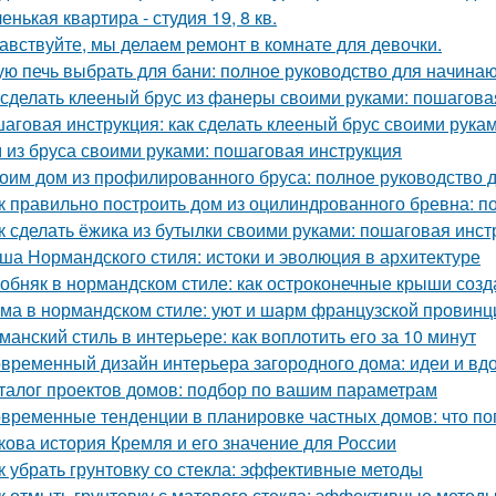
енькая квартира - студия 19, 8 кв.
авствуйте, мы делаем ремонт в комнате для девочки.
ую печь выбрать для бани: полное руководство для начина
 сделать клееный брус из фанеры своими руками: пошагова
аговая инструкция: как сделать клееный брус своими рука
 из бруса своими руками: пошаговая инструкция
оим дом из профилированного бруса: полное руководство
к правильно построить дом из оцилиндрованного бревна: п
к сделать ёжика из бутылки своими руками: пошаговая инст
ша Нормандского стиля: истоки и эволюция в архитектуре
обняк в нормандском стиле: как остроконечные крыши созд
ма в нормандском стиле: уют и шарм французской провинц
манский стиль в интерьере: как воплотить его за 10 минут
временный дизайн интерьера загородного дома: идеи и вд
талог проектов домов: подбор по вашим параметрам
временные тенденции в планировке частных домов: что по
кова история Кремля и его значение для России
к убрать грунтовку со стекла: эффективные методы
к отмыть грунтовку с матового стекла: эффективные методы