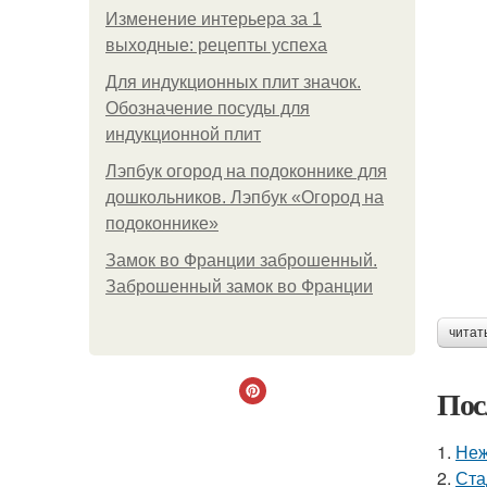
Изменение интерьера за 1
выходные: рецепты успеха
Для индукционных плит значок.
Обозначение посуды для
индукционной плит
Лэпбук огород на подоконнике для
дошкольников. Лэпбук «Огород на
подоконнике»
Замок во Франции заброшенный.
Заброшенный замок во Франции
читат
Пос
1.
Неж
2.
Ста