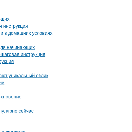
ющих
я инструкция
ми в домашних условиях
 для начинающих
ошаговая инструкция
рукция
ают уникальный облик
ии
охновение
пулярно сейчас
 и средства