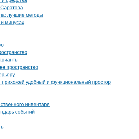
т Саратова
кла: лучшие методы
 и минусах
во
ространство
варианты
чее пространство
ерьеру
ой прихожей удобный и функциональный простор
йственного инвентаря
ендарь событий
ть