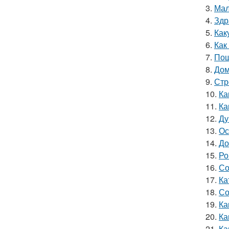
3.
Мал
4.
Здр
5.
Как
6.
Как
7.
Пош
8.
Дом
9.
Стр
10.
Ка
11.
Ка
12.
Ду
13.
Ос
14.
До
15.
Ро
16.
Со
17.
Ка
18.
Со
19.
Ка
20.
Ка
21.
Ка