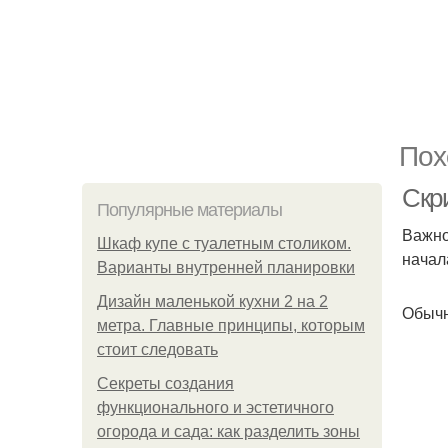
Пох
Скр
Популярные материалы
Важно
Шкаф купе с туалетным столиком.
начал
Варианты внутренней планировки
Дизайн маленькой кухни 2 на 2
Обычн
метра. Главные принципы, которым
стоит следовать
Секреты создания
функционального и эстетичного
огорода и сада: как разделить зоны