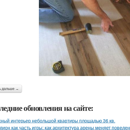
ь дальше →
ледние обновления на сайте:
ный интерьер небольшой квартиры площадью 36 кв.
дион как часть игры: как архитектура арены меняет поведе