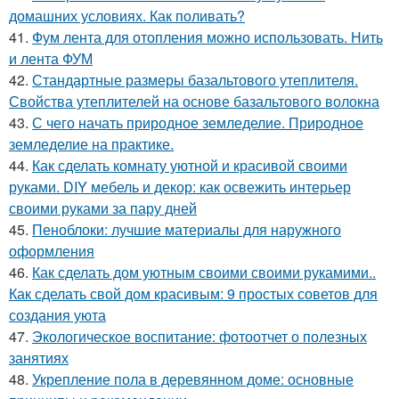
домашних условиях. Как поливать?
41.
Фум лента для отопления можно использовать. Нить
и лента ФУМ
42.
Стандартные размеры базальтового утеплителя.
Свойства утеплителей на основе базальтового волокна
43.
С чего начать природное земледелие. Природное
земледелие на практике.
44.
Как сделать комнату уютной и красивой своими
руками. DIY мебель и декор: как освежить интерьер
своими руками за пару дней
45.
Пеноблоки: лучшие материалы для наружного
оформления
46.
Как сделать дом уютным своими своими рукамими..
Как сделать свой дом красивым: 9 простых советов для
создания уюта
47.
Экологическое воспитание: фотоотчет о полезных
занятиях
48.
Укрепление пола в деревянном доме: основные