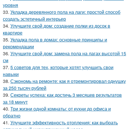
уровня
33.
Укладка деревянного пола на лаги: простой способ
создать эстетичный интерьер
34.
Улучшите свой дом: создание полки из досок в
квартире
35.
Укладка пола в домах: основные принципы и
рекомендации
36.
Улучшите свой дом: замена пола на лагах высотой 15
см
37.
5 советов для тех, которые хотят улучшить свои
навыки
38.
Сэкономь на ремонте: как я отремонтировал однушку
за 250 тысяч рублей
39.
Секреты успеха: как достичь 3 месяцев результатов
за 18 минут
40.
Три жизни одной комнаты: от кухни до офиса и
обратно
41.
Улучшите эффективность отопления: как выбрать