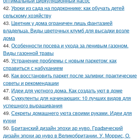
оптимальный циркуляционный насос
42.
Уроки из сада на подоконнике: как обучать детей
сельскому хозяйству
43.
Цветник у дома ограничен лишь фантазией
владельца. Виды цветочных клумб для высадки возле
дома
44.
Особенности посева и ухода за ленивым газоном.
Виды газонной травы
45.
Устранение проблемы с новым паркетом: как
справиться с набуханием
46.
Как восстановить паркет после заливки: практические
советы и рекомендации
47.
Идеи для уютного дома. Как создать уют в доме
48.
Суккуленты для начинающих: 10 лучших видов для
успешного выращивания
49.
Секреты домашнего уюта своими руками. Идеи для
кухни
50.
Британский дизайн эпохи ар нуво. Графический
дизайн эпохи ар нуво в Великобритании. У. Моррис, О.