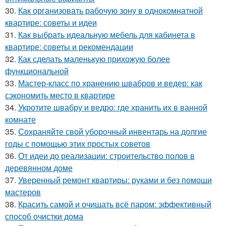
30.
Как организовать рабочую зону в однокомнатной
квартире: советы и идеи
31.
Как выбрать идеальную мебель для кабинета в
квартире: советы и рекомендации
32.
Как сделать маленькую прихожую более
функциональной
33.
Мастер-класс по хранению швабров и ведер: как
сэкономить место в квартире
34.
Укротите швабру и ведро: где хранить их в ванной
комнате
35.
Сохраняйте свой уборочный инвентарь на долгие
годы с помощью этих простых советов
36.
От идеи до реализации: строительство полов в
деревянном доме
37.
Уверенный ремонт квартиры: руками и без помощи
мастеров
38.
Красить самой и очищать всё паром: эффективный
способ очистки дома