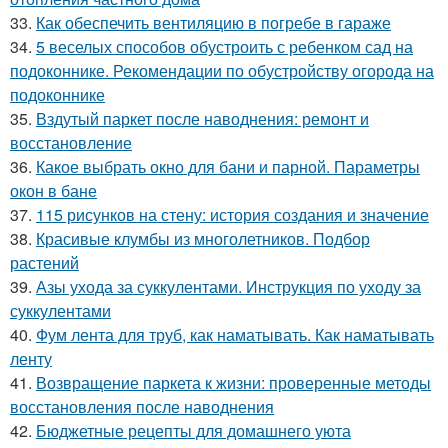
33.
Как обеспечить вентиляцию в погребе в гараже
34.
5 веселых способов обустроить с ребенком сад на
подоконнике. Рекомендации по обустройству огорода на
подоконнике
35.
Вздутый паркет после наводнения: ремонт и
восстановление
36.
Какое выбрать окно для бани и парной. Параметры
окон в бане
37.
115 рисунков на стену: история создания и значение
38.
Красивые клумбы из многолетников. Подбор
растений
39.
Азы ухода за суккулентами. Инструкция по уходу за
суккулентами
40.
Фум лента для труб, как наматывать. Как наматывать
ленту
41.
Возвращение паркета к жизни: проверенные методы
восстановления после наводнения
42.
Бюджетные рецепты для домашнего уюта