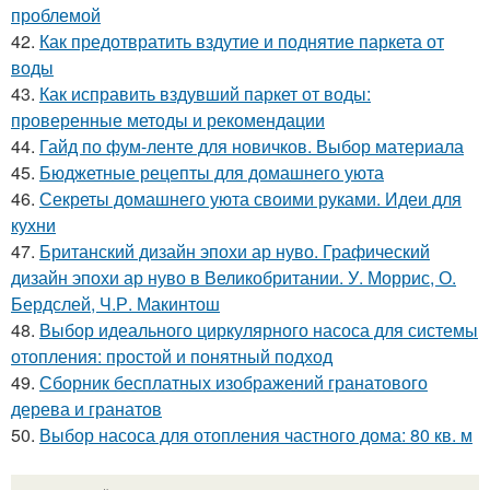
проблемой
42.
Как предотвратить вздутие и поднятие паркета от
воды
43.
Как исправить вздувший паркет от воды:
проверенные методы и рекомендации
44.
Гайд по фум-ленте для новичков. Выбор материала
45.
Бюджетные рецепты для домашнего уюта
46.
Секреты домашнего уюта своими руками. Идеи для
кухни
47.
Британский дизайн эпохи ар нуво. Графический
дизайн эпохи ар нуво в Великобритании. У. Моррис, О.
Бердслей, Ч.Р. Макинтош
48.
Выбор идеального циркулярного насоса для системы
отопления: простой и понятный подход
49.
Сборник бесплатных изображений гранатового
дерева и гранатов
50.
Выбор насоса для отопления частного дома: 80 кв. м